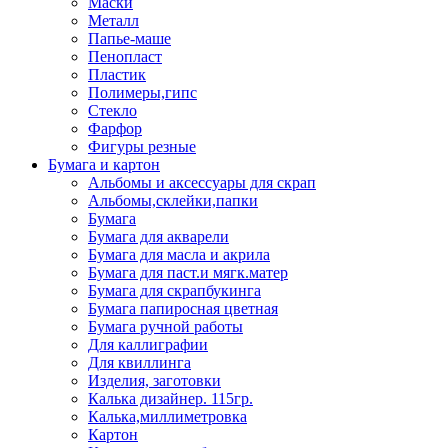
Маски
Металл
Папье-маше
Пенопласт
Пластик
Полимеры,гипс
Стекло
Фарфор
Фигуры резные
Бумага и картон
Альбомы и аксессуары для скрап
Альбомы,склейки,папки
Бумага
Бумага для акварели
Бумага для масла и акрила
Бумага для паст.и мягк.матер
Бумага для скрапбукинга
Бумага папиросная цветная
Бумага ручной работы
Для каллиграфии
Для квиллинга
Изделия, заготовки
Калька дизайнер. 115гр.
Калька,миллиметровка
Картон