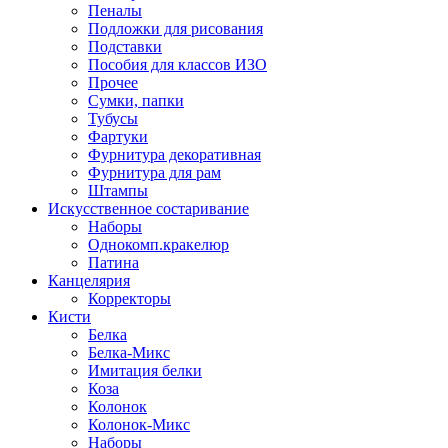
Пеналы
Подложки для рисования
Подставки
Пособия для классов ИЗО
Прочее
Сумки, папки
Тубусы
Фартуки
Фурнитура декоративная
Фурнитура для рам
Штампы
Искусственное состаривание
Наборы
Однокомп.кракелюр
Патина
Канцелярия
Корректоры
Кисти
Белка
Белка-Микс
Имитация белки
Коза
Колонок
Колонок-Микс
Наборы