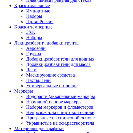
Плавящиеся гранулы для стекла
Краски масляные
Импортные
Наборы
Пр-во Россия
Краски темперные
ЗХК
Наборы
Лаки,разбавит., добавки,грунты
Аэрозоли
Грунты
Добавки,разбавители для водных
Добавки,разбавители для масла
Лаки
Маскирующие средства
Пасты, гели
Универсальные и прочие
Маркеры
Водораств.(акварельные)маркеры
На водной основе маркеры
Наборы маркеров и фломастеров
Непрозрачн.на спиртовой основе
Прозрачные на спиртовой основе
Укрывистые на осн.растворителя
Материалы для графики