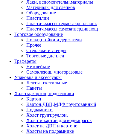
Лаки, вспомогательн.материалы
Материалы для слепков
Оборудование
Пластилин
Пластич.массы термозакрепляющ.
Пластич.массы,самозатвердивающ
Торговое оборудование
Полки,стойки и держатели
Прочее
Стеллажи и стенды
Торговые дисплеи
Трафареты
Не клейкие
Самоклеющ.,многоразовые
Упаковка и аксессуары
Ленты текстильные
Пакеты
Холсты, картон, подрамники
Картон
Картон,ДВП,МДФ грунтованный
Подрамники
Холст грунт.руллон.
Холст и картон для водн.красок
Холст на ДВП и картоне
Холсты на подрамнике