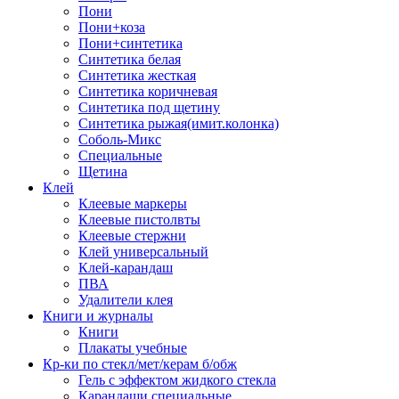
Пони
Пони+коза
Пони+синтетика
Синтетика белая
Синтетика жесткая
Синтетика коричневая
Синтетика под щетину
Синтетика рыжая(имит.колонка)
Соболь-Микс
Специальные
Щетина
Клей
Клеевые маркеры
Клеевые пистолвты
Клеевые стержни
Клей универсальный
Клей-карандаш
ПВА
Удалители клея
Книги и журналы
Книги
Плакаты учебные
Кр-ки по стекл/мет/керам б/обж
Гель с эффектом жидкого стекла
Карандаши специальные