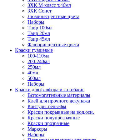
ЗХК М-класс т.46мл
ЗХК Сонет
Люминесцентные цвета
Наборы
Таир 100мл
Таир 20мл
Таир 45мл
Флюорисцентные цвета
Краски гуашевые
100-110мл
200-240мл
250мл
40мл
500мл
Наборы
Краски для фарфора и т.п.обжиг
Вспомогательные материалы
Клей для прочного декупажа
Контуры-рельефы
Краски покрывные на вод.осн.
Краски полупрозрачные
Краски прозрачные
Маркеры
Наборы