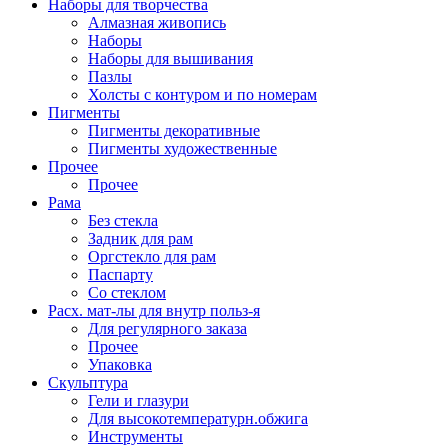
Наборы для творчества
Алмазная живопись
Наборы
Наборы для вышивания
Пазлы
Холсты с контуром и по номерам
Пигменты
Пигменты декоративные
Пигменты художественные
Прочее
Прочее
Рама
Без стекла
Задник для рам
Оргстекло для рам
Паспарту
Со стеклом
Расх. мат-лы для внутр польз-я
Для регулярного заказа
Прочее
Упаковка
Скульптура
Гели и глазури
Для высокотемпературн.обжига
Инструменты