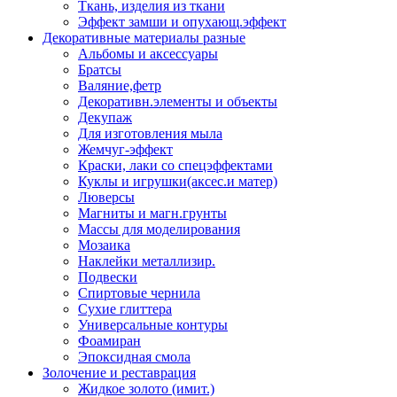
Ткань, изделия из ткани
Эффект замши и опухающ.эффект
Декоративные материалы разные
Альбомы и аксессуары
Братсы
Валяние,фетр
Декоративн.элементы и объекты
Декупаж
Для изготовления мыла
Жемчуг-эффект
Краски, лаки со спецэффектами
Куклы и игрушки(аксес.и матер)
Люверсы
Магниты и магн.грунты
Массы для моделирования
Мозаика
Наклейки металлизир.
Подвески
Спиртовые чернила
Сухие глиттера
Универсальные контуры
Фоамиран
Эпоксидная смола
Золочение и реставрация
Жидкое золото (имит.)