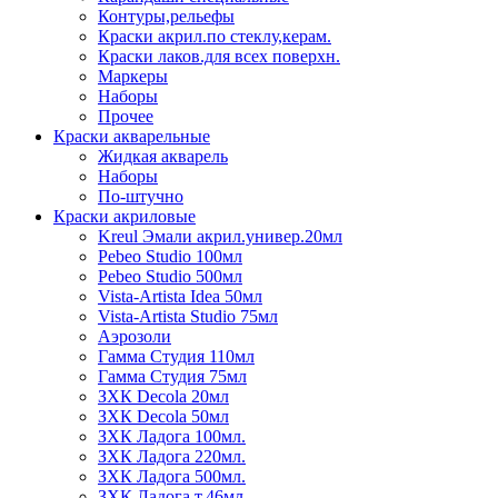
Контуры,рельефы
Краски акрил.по стеклу,керам.
Краски лаков.для всех поверхн.
Маркеры
Наборы
Прочее
Краски акварельные
Жидкая акварель
Наборы
По-штучно
Краски акриловые
Kreul Эмали акрил.универ.20мл
Pebeo Studio 100мл
Pebeo Studio 500мл
Vista-Artista Idea 50мл
Vista-Artista Studio 75мл
Аэрозоли
Гамма Студия 110мл
Гамма Студия 75мл
ЗХК Decola 20мл
ЗХК Decola 50мл
ЗХК Ладога 100мл.
ЗХК Ладога 220мл.
ЗХК Ладога 500мл.
ЗХК Ладога т.46мл.