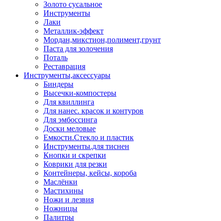
Золото сусальное
Инструменты
Лаки
Металлик-эффект
Мордан,микстион,полимент,грунт
Паста для золочения
Поталь
Реставрация
Инструменты,аксессуары
Биндеры
Высечки-компостеры
Для квиллинга
Для нанес. красок и контуров
Для эмбоссинга
Доски меловые
Емкости.Стекло и пластик
Инструменты.для тиснен
Кнопки и скрепки
Коврики для резки
Контейнеры, кейсы, короба
Маслёнки
Мастихины
Ножи и лезвия
Ножницы
Палитры