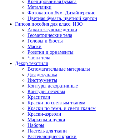
Крепированная бумага
Металлики
Фотокартон,бум. Дизайнерские
Цветная бумага, цветной картон
Гипсов.пособия для класс. ИЗО
Архитектурные детали
Геометрические тела
Головы и бюсты
Маски
Розетки и орнаменты
Части тела
Декор текстиля
Вспомагательные материалы
Для декупажа
Инструменты
Контуры декоративные
Контуры-резервы
Красители
Краски по светлым тканям
Краски по темн. и светл.тканям
Краски-аэрзоли
Маркеры и ручки
Наборы
Пастель для ткани
Растекающиеся краски