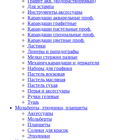
Графит акв. (водорастворимый)
Для эстампа
Инструменты,аксессуары
Карандаши акварельные проф.
Карандаши графитные
Карандаши пастельные проф.
Карандаши специальные проф.
Карандаши цветные проф.
Ластики
Линеры и рапидографы
Мелки стержни разные
Механич.карандаши и держатели
Наборы для графики
Пастель восковая
Пастель масляная
Пастель сухая
Перья и аксессуары
Ручки гелевые
Тушь
Мольберты, этюдники, планшеты
Аксессуары
Мольберты
Планшеты
Солики для красок
Этюдники