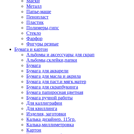
Маски
Металл
Папье-маше
Пенопласт
Пластик
Полимеры,гипс
Стекло
Фарфор
Фигуры резные
Бумага и картон
Альбомы и аксессуары для скрап
Альбомы,склейки,папки
Бумага
Бумага для акварели
Бумага для масла и акрила
Бумага для паст.и мягк.матер
Бумага для скрапбукинга
Бумага папиросная цветная
Бумага ручной работы
Для каллиграфии
Для квиллинга
Изделия, заготовки
Калька дизайнер. 115гр.
Калька,миллиметровка
Картон