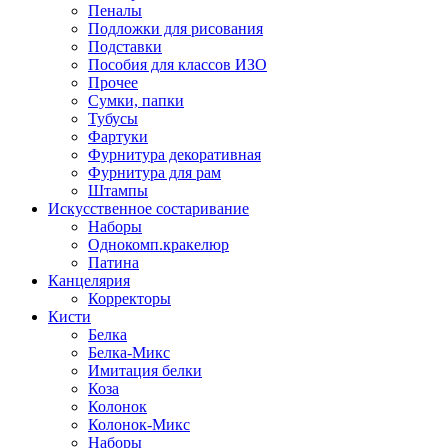
Пеналы
Подложки для рисования
Подставки
Пособия для классов ИЗО
Прочее
Сумки, папки
Тубусы
Фартуки
Фурнитура декоративная
Фурнитура для рам
Штампы
Искусственное состаривание
Наборы
Однокомп.кракелюр
Патина
Канцелярия
Корректоры
Кисти
Белка
Белка-Микс
Имитация белки
Коза
Колонок
Колонок-Микс
Наборы