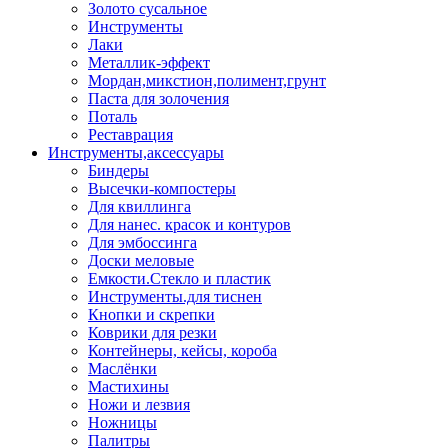
Золото сусальное
Инструменты
Лаки
Металлик-эффект
Мордан,микстион,полимент,грунт
Паста для золочения
Поталь
Реставрация
Инструменты,аксессуары
Биндеры
Высечки-компостеры
Для квиллинга
Для нанес. красок и контуров
Для эмбоссинга
Доски меловые
Емкости.Стекло и пластик
Инструменты.для тиснен
Кнопки и скрепки
Коврики для резки
Контейнеры, кейсы, короба
Маслёнки
Мастихины
Ножи и лезвия
Ножницы
Палитры