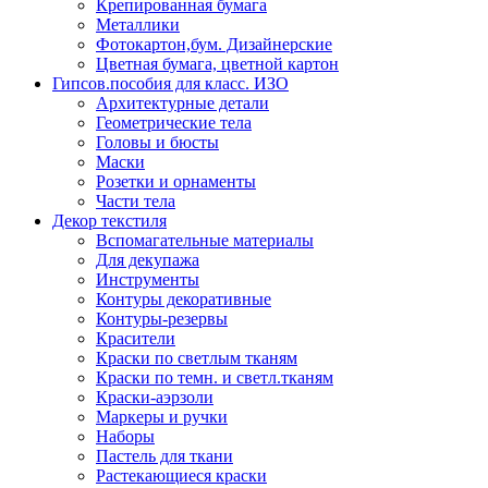
Крепированная бумага
Металлики
Фотокартон,бум. Дизайнерские
Цветная бумага, цветной картон
Гипсов.пособия для класс. ИЗО
Архитектурные детали
Геометрические тела
Головы и бюсты
Маски
Розетки и орнаменты
Части тела
Декор текстиля
Вспомагательные материалы
Для декупажа
Инструменты
Контуры декоративные
Контуры-резервы
Красители
Краски по светлым тканям
Краски по темн. и светл.тканям
Краски-аэрзоли
Маркеры и ручки
Наборы
Пастель для ткани
Растекающиеся краски