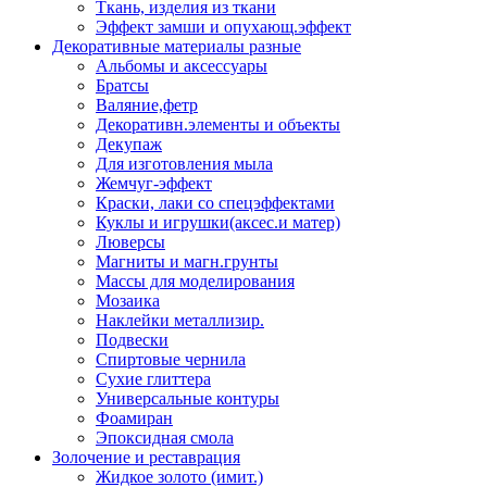
Ткань, изделия из ткани
Эффект замши и опухающ.эффект
Декоративные материалы разные
Альбомы и аксессуары
Братсы
Валяние,фетр
Декоративн.элементы и объекты
Декупаж
Для изготовления мыла
Жемчуг-эффект
Краски, лаки со спецэффектами
Куклы и игрушки(аксес.и матер)
Люверсы
Магниты и магн.грунты
Массы для моделирования
Мозаика
Наклейки металлизир.
Подвески
Спиртовые чернила
Сухие глиттера
Универсальные контуры
Фоамиран
Эпоксидная смола
Золочение и реставрация
Жидкое золото (имит.)