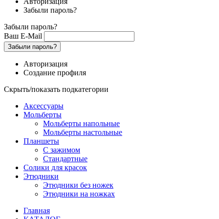
Авторизация
Забыли пароль?
Забыли пароль?
Ваш E-Mail
Забыли пароль?
Авторизация
Создание профиля
Скрыть/показать подкатегории
Аксессуары
Мольберты
Мольберты напольные
Мольберты настольные
Планшеты
С зажимом
Стандартные
Солики для красок
Этюдники
Этюдники без ножек
Этюдники на ножках
Главная