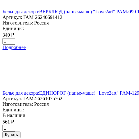
Белье для декора:ВЕРБЛЮД (папье-маше) "Love2art" PAM-099 1
Артикул:
ГАМ-26240691412
Изготовитель:
Россия
Единицы:
340 ₽
Подробнее
Белье для декора:ЕДИНОРОГ (папье-маше) "Love2art" PAM-129
Артикул:
ГАМ-56261075762
Изготовитель:
Россия
Единицы:
В наличии
561 ₽
Купить