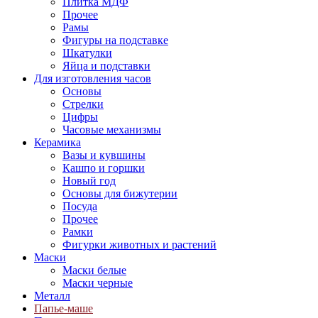
Плитка МДФ
Прочее
Рамы
Фигуры на подставке
Шкатулки
Яйца и подставки
Для изготовления часов
Основы
Стрелки
Цифры
Часовые механизмы
Керамика
Вазы и кувшины
Кашпо и горшки
Новый год
Основы для бижутерии
Посуда
Прочее
Рамки
Фигурки животных и растений
Маски
Маски белые
Маски черные
Металл
Папье-маше