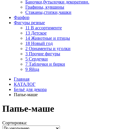
Баночки,бутылочки декоративн.
Графины, кувшины
Стаканы,стопки,чашки
Фарфор
Фигуры резные
11 В ассортименте
13 Детское
14 Животные и птицы
18 Новый год
2 Орнаменты и уголки
3 Прочие фигуры
5 Сердечки
7 Таблички и бирки
9 Яйца
Главная
КАТАЛОГ
Бельё для декора
Папье-маше
Папье-маше
Сортировка: