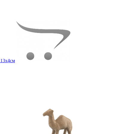
х13х4см