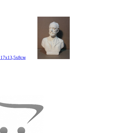
17х13,5х8см