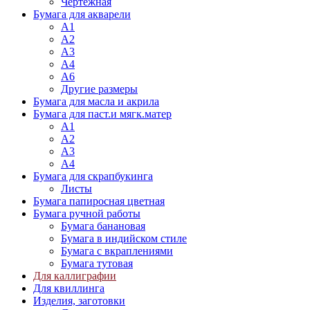
Чертежная
Бумага для акварели
А1
А2
А3
А4
А6
Другие размеры
Бумага для масла и акрила
Бумага для паст.и мягк.матер
А1
А2
А3
А4
Бумага для скрапбукинга
Листы
Бумага папиросная цветная
Бумага ручной работы
Бумага банановая
Бумага в индийском стиле
Бумага с вкраплениями
Бумага тутовая
Для каллиграфии
Для квиллинга
Изделия, заготовки