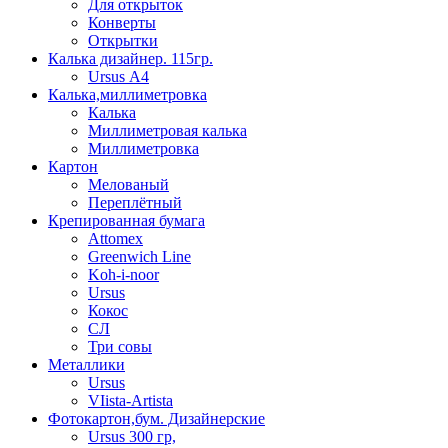
Для открыток
Конверты
Открытки
Калька дизайнер. 115гр.
Ursus А4
Калька,миллиметровка
Калька
Миллиметровая калька
Миллиметровка
Картон
Мелованый
Переплётный
Крепированная бумага
Attomex
Greenwich Line
Koh-i-noor
Ursus
Кокос
СЛ
Три совы
Металлики
Ursus
VIista-Artista
Фотокартон,бум. Дизайнерские
Ursus 300 гр,