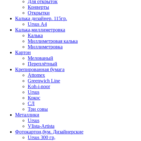
Для открыток
Конверты
Открытки
Калька дизайнер. 115гр.
Ursus А4
Калька,миллиметровка
Калька
Миллиметровая калька
Миллиметровка
Картон
Мелованый
Переплётный
Крепированная бумага
Attomex
Greenwich Line
Koh-i-noor
Ursus
Кокос
СЛ
Три совы
Металлики
Ursus
VIista-Artista
Фотокартон,бум. Дизайнерские
Ursus 300 гр,