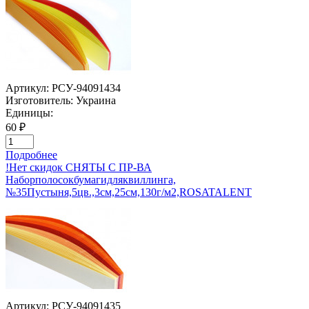
Артикул:
РСУ-94091434
Изготовитель:
Украина
Единицы:
60 ₽
Подробнее
!Нет скидок СНЯТЫ С ПР-ВА
Наборполосокбумагидляквиллинга,
№35Пустыня,5цв.,3см,25см,130г/м2,ROSATALENT
Артикул:
РСУ-94091435