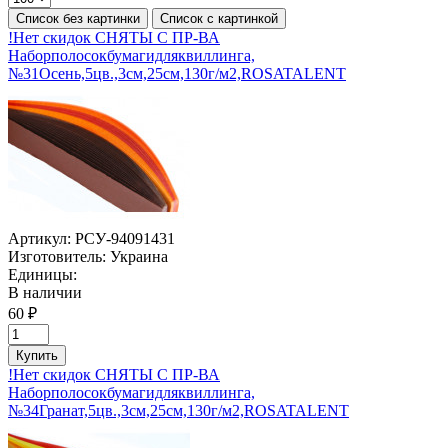
Список без картинки
Список с картинкой
!Нет скидок СНЯТЫ С ПР-ВА
Наборполосокбумагидляквиллинга,
№31Осень,5цв.,3см,25см,130г/м2,ROSATALENT
Артикул:
РСУ-94091431
Изготовитель:
Украина
Единицы:
В наличии
60 ₽
Купить
!Нет скидок СНЯТЫ С ПР-ВА
Наборполосокбумагидляквиллинга,
№34Гранат,5цв.,3см,25см,130г/м2,ROSATALENT