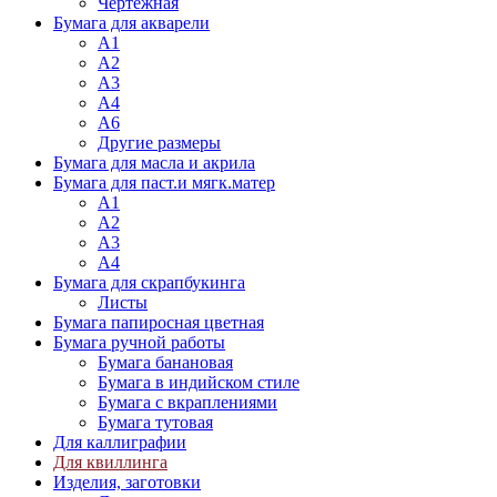
Чертежная
Бумага для акварели
А1
А2
А3
А4
А6
Другие размеры
Бумага для масла и акрила
Бумага для паст.и мягк.матер
А1
А2
А3
А4
Бумага для скрапбукинга
Листы
Бумага папиросная цветная
Бумага ручной работы
Бумага банановая
Бумага в индийском стиле
Бумага с вкраплениями
Бумага тутовая
Для каллиграфии
Для квиллинга
Изделия, заготовки