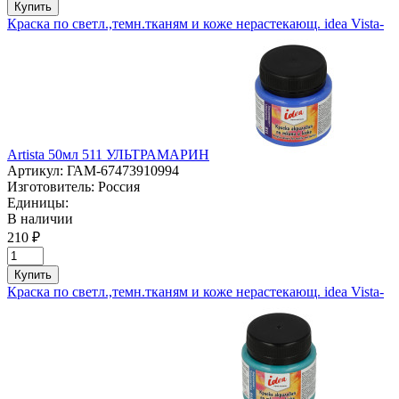
Купить
Краска по светл.,темн.тканям и коже нерастекающ. idea Vista-
Artista 50мл 511 УЛЬТРАМАРИН
Артикул:
ГАМ-67473910994
Изготовитель:
Россия
Единицы:
В наличии
210 ₽
Купить
Краска по светл.,темн.тканям и коже нерастекающ. idea Vista-