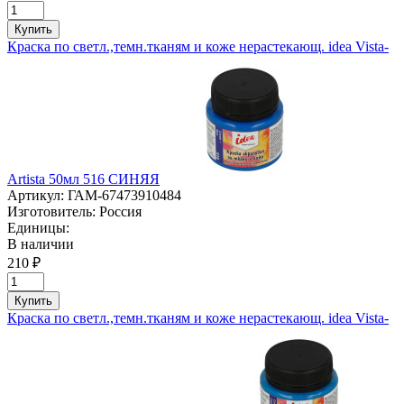
Купить
Краска по светл.,темн.тканям и коже нерастекающ. idea Vista-
Artista 50мл 516 СИНЯЯ
Артикул:
ГАМ-67473910484
Изготовитель:
Россия
Единицы:
В наличии
210 ₽
Купить
Краска по светл.,темн.тканям и коже нерастекающ. idea Vista-