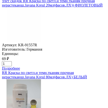
!Нет скидок RR Краска по светл.и темн.тканям прочная
нерастекающ.Javana Kreul 20мл(фасов.ЛХ)) ФИОЛЕТОВЫЙ
Артикул:
KR-91557R
Изготовитель:
Германия
Единицы:
69 ₽
Подробнее
RR Краска по светл.и темн.тканям прочная
нерастекающ.Javana Kreul 80мл(фасов.ЛХ) БЕЛЫЙ