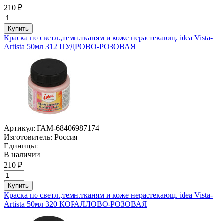
210 ₽
Купить
Краска по светл.,темн.тканям и коже нерастекающ. idea Vista-
Artista 50мл 312 ПУДРОВО-РОЗОВАЯ
Артикул:
ГАМ-68406987174
Изготовитель:
Россия
Единицы:
В наличии
210 ₽
Купить
Краска по светл.,темн.тканям и коже нерастекающ. idea Vista-
Artista 50мл 320 КОРАЛЛОВО-РОЗОВАЯ