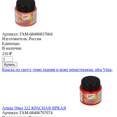
Артикул:
ГАМ-68406837604
Изготовитель:
Россия
Единицы:
В наличии
210 ₽
Купить
Краска по светл.,темн.тканям и коже нерастекающ. idea Vista-
Artista 50мл 322 КРАСНАЯ ЯРКАЯ
Артикул:
ГАМ-68406797074