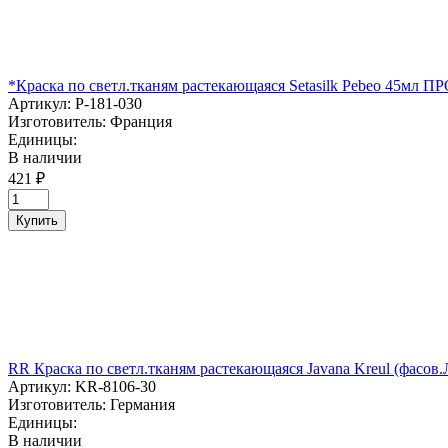
*Краска по светл.тканям растекающаяся Setasilk Pebeo 45мл
Артикул:
P-181-030
Изготовитель:
Франция
Единицы:
В наличии
421 ₽
Купить
RR Краска по светл.тканям растекающаяся Javana Kreul (фас
Артикул:
KR-8106-30
Изготовитель:
Германия
Единицы:
В наличии