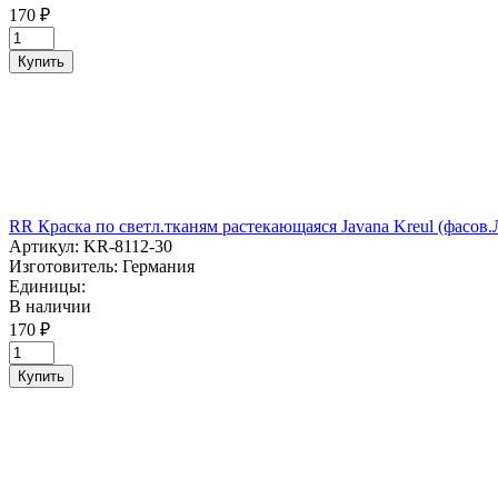
170 ₽
Купить
RR Краска по светл.тканям растекающаяся Javana Kreul (ф
Артикул:
KR-8112-30
Изготовитель:
Германия
Единицы:
В наличии
170 ₽
Купить