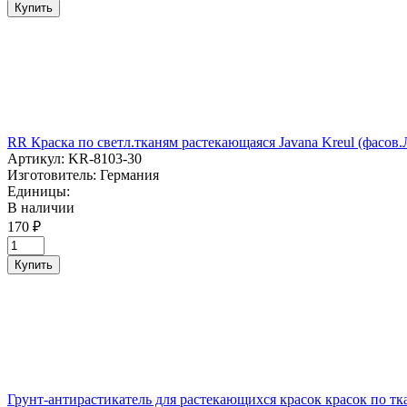
Купить
RR Краска по светл.тканям растекающаяся Javana Kreul (фас
Артикул:
KR-8103-30
Изготовитель:
Германия
Единицы:
В наличии
170 ₽
Купить
Грунт-антирастикатель для растекающихся красок красок по т