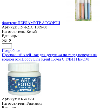
блистере ПЕРЛАМУТР АССОРТИ
Артикул:
ЛУЧ-21С 1389-08
Изготовитель:
Китай
Единицы:
261 ₽
Подробнее
Прозрачный клей+лак для декупажа по тверд.поверхн.на
водной осн.Hobby Line Kreul 150мл С ГЛИТТЕРОМ
Артикул:
KR-49651
Изготовитель:
Германия
Единицы: