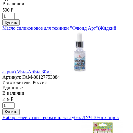
В наличии
590 ₽
Купить
Масло силиконовое для техники "Флюид Арт"(Жидкий
акрил) Vista-Artista 30мл
Артикул:
ГАМ-80127753884
Изготовитель:
Россия
Единицы:
В наличии
219 ₽
Купить
Набор гелей с глиттером в пласт.тубах ЛУЧ 10мл х 5цв в