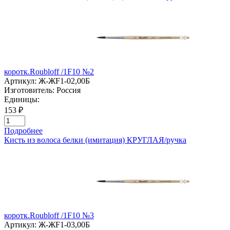
коротк.Roubloff /1F10 №2
Артикул:
Ж-ЖF1-02,00Б
Изготовитель:
Россия
Единицы:
153 ₽
Подробнее
Кисть из волоса белки (имитация) КРУГЛАЯ/ручка
коротк.Roubloff /1F10 №3
Артикул:
Ж-ЖF1-03,00Б