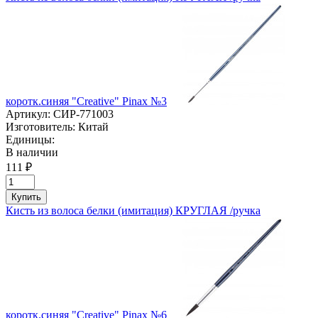
коротк.синяя "Creative" Pinaх №3
Артикул:
СИР-771003
Изготовитель:
Китай
Единицы:
В наличии
111 ₽
Купить
Кисть из волоса белки (имитация) КРУГЛАЯ /ручка
коротк.синяя "Creative" Pinaх №6