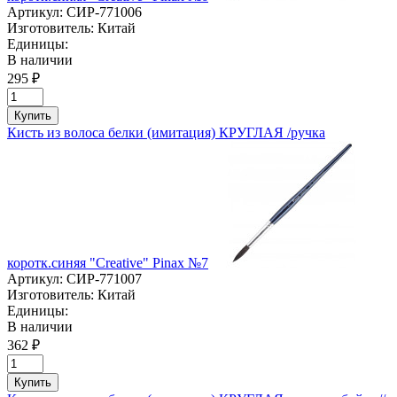
Артикул:
СИР-771006
Изготовитель:
Китай
Единицы:
В наличии
295 ₽
Купить
Кисть из волоса белки (имитация) КРУГЛАЯ /ручка
коротк.синяя "Creative" Pinaх №7
Артикул:
СИР-771007
Изготовитель:
Китай
Единицы:
В наличии
362 ₽
Купить