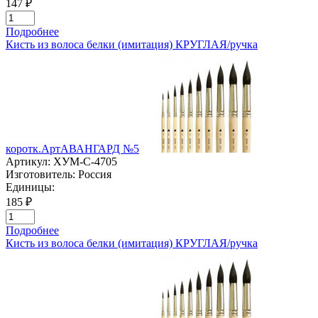
147 ₽
Подробнее
Кисть из волоса белки (имитация) КРУГЛАЯ/ручка
коротк.АртАВАНГАРД №5
Артикул:
ХУМ-C-4705
Изготовитель:
Россия
Единицы:
185 ₽
Подробнее
Кисть из волоса белки (имитация) КРУГЛАЯ/ручка