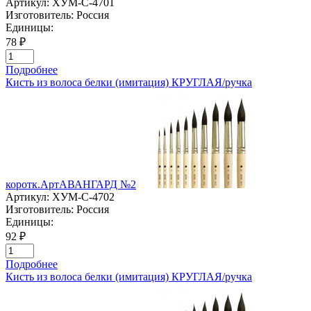
Артикул:
ХУМ-C-4701
Изготовитель:
Россия
Единицы:
78 ₽
Подробнее
Кисть из волоса белки (имитация) КРУГЛАЯ/ручка
коротк.АртАВАНГАРД №2
Артикул:
ХУМ-C-4702
Изготовитель:
Россия
Единицы:
92 ₽
Подробнее
Кисть из волоса белки (имитация) КРУГЛАЯ/ручка