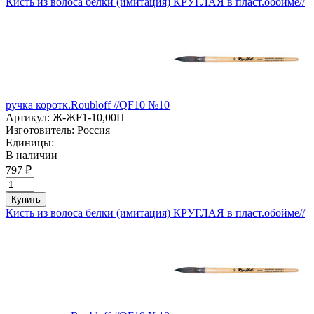
Кисть из волоса белки (имитация) КРУГЛАЯ в пласт.обойме//
ручка коротк.Roubloff //QF10 №10
Артикул:
Ж-ЖF1-10,00П
Изготовитель:
Россия
Единицы:
В наличии
797 ₽
Купить
Кисть из волоса белки (имитация) КРУГЛАЯ в пласт.обойме//