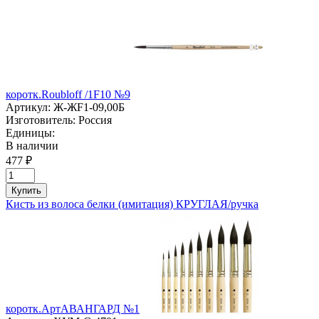
коротк.Roubloff /1F10 №9
Артикул:
Ж-ЖF1-09,00Б
Изготовитель:
Россия
Единицы:
В наличии
477 ₽
Купить
Кисть из волоса белки (имитация) КРУГЛАЯ/ручка
коротк.АртАВАНГАРД №1