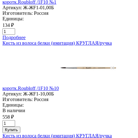
коротк.Roubloff /1F10 №1
Артикул:
Ж-ЖF1-01,00Б
Изготовитель:
Россия
Единицы:
134 ₽
Подробнее
Кисть из волоса белки (имитация) КРУГЛАЯ/ручка
коротк.Roubloff /1F10 №10
Артикул:
Ж-ЖF1-10,00Б
Изготовитель:
Россия
Единицы:
В наличии
558 ₽
Купить
Кисть из волоса белки (имитация) КРУГЛАЯ/ручка