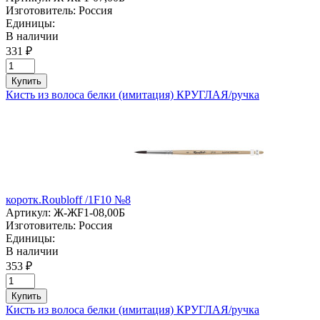
Изготовитель:
Россия
Единицы:
В наличии
331 ₽
Купить
Кисть из волоса белки (имитация) КРУГЛАЯ/ручка
коротк.Roubloff /1F10 №8
Артикул:
Ж-ЖF1-08,00Б
Изготовитель:
Россия
Единицы:
В наличии
353 ₽
Купить
Кисть из волоса белки (имитация) КРУГЛАЯ/ручка