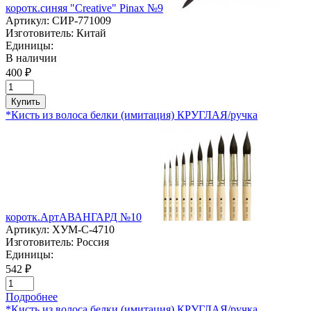
коротк.синяя "Creative" Pinaх №9
Артикул:
СИР-771009
Изготовитель:
Китай
Единицы:
В наличии
400 ₽
Купить
*Кисть из волоса белки (имитация) КРУГЛАЯ/ручка
коротк.АртАВАНГАРД №10
Артикул:
ХУМ-C-4710
Изготовитель:
Россия
Единицы:
542 ₽
Подробнее
*Кисть из волоса белки (имитация) КРУГЛАЯ/ручка