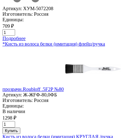
Артикул:
ХУМ-5072208
Изготовитель:
Россия
Единицы:
709 ₽
Подробнее
*Кисть из волоса белки (имитация) флейц/ручка
прозрачн.Roubloff .5F2P №80
Артикул:
Ж-ЖFФ-80,0ФБ
Изготовитель:
Россия
Единицы:
В наличии
1298 ₽
Купить
Кисть из волоса белки (имитация) КРУГЛАЯ /ручка