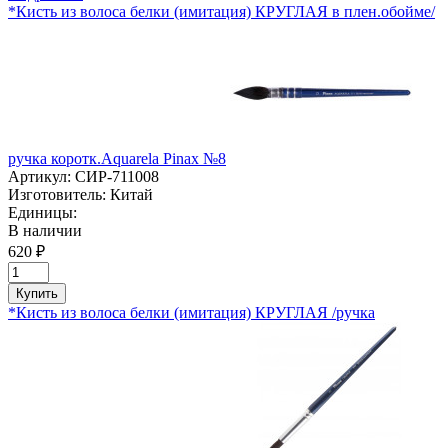
*Кисть из волоса белки (имитация) КРУГЛАЯ в плен.обойме/
ручка коротк.Aquarela Pinaх №8
Артикул:
СИР-711008
Изготовитель:
Китай
Единицы:
В наличии
620 ₽
Купить
*Кисть из волоса белки (имитация) КРУГЛАЯ /ручка