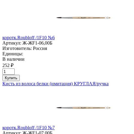
коротк.Roubloff /1F10 №6
Артикул:
Ж-ЖF1-06,00Б
Изготовитель:
Россия
Единицы:
В наличии
252 ₽
Купить
Кисть из волоса белки (имитация) КРУГЛАЯ/ручка
коротк.Roubloff /1F10 №7
Артикул:
Ж-ЖF1-07,00Б