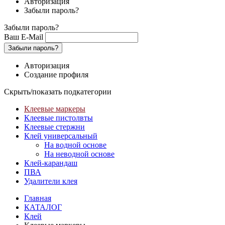
Авторизация
Забыли пароль?
Забыли пароль?
Ваш E-Mail
Забыли пароль?
Авторизация
Создание профиля
Скрыть/показать подкатегории
Клеевые маркеры
Клеевые пистолвты
Клеевые стержни
Клей универсальный
На водной основе
На неводной основе
Клей-карандаш
ПВА
Удалители клея
Главная
КАТАЛОГ
Клей