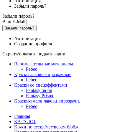
Авторизация
Забыли пароль?
Забыли пароль?
Ваш E-Mail
Забыли пароль?
Авторизация
Создание профиля
Скрыть/показать подкатегории
Вспомагательные материалы
Pebeo
Краски лаковые прозрачные
Pebeo
Краски со спецэффектами
Fantasy moon
Fantasy Prisme
Краски-эмали лаков.непрозрачн.
Pebeo
Главная
КАТАЛОГ
Кр-ки по стекл/мет/керам б/обж