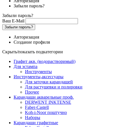
Авторизация
Забыли пароль?
Забыли пароль?
Ваш E-Mail
Забыли пароль?
Авторизация
Создание профиля
Скрыть/показать подкатегории
Графит акв. (водорастворимый)
Для эстампа
Инструменты
Инструменты,аксессуары
Для заточки карандашей
Для растушевки и полировки
Прочее
Карандаши акварельные проф.
DERWENT INKTENSE
Faber-Castell
Koh-i-Noor поштучно
Наборы
Карандаши графитные