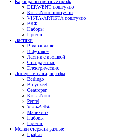
Карандаши цветные проф.
DERWENT поштучно
Koh-i-Noor поштучно
VISTA-ARTISTA поштучно
ВКФ
Наборы
Прочие
Ластики
В карандаше
В футляре
Ластик с крошкой
Стандартные
Электрические
Линеры и рапидографы
Berlingo
Bruynzeel
Centropen
Koh-i-Noor
Pentel
Vista-Artista
Малевичъ
Наборы
Прочие
Мелки стержни разные
Графит