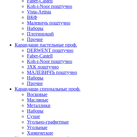
Faber-Castell
Koh-i-Noor поштучно
Vista-Artista
ВКФ
Малевичъ поштучно
Наборы
Плотницкий
Прочие
Карандаши пастельные проф.
DERWENT поштучно
Faber-Castell
Koh-i-Noor поштучно
ЗХК поштучно
МАЛЕВИЧЪ поштучно
Наборы
Прочие
Карандаши специальные проф.
Восковые
Масляные
Металлики
Наборы
Сухие
Угольно-графитные
Угольные
Химические