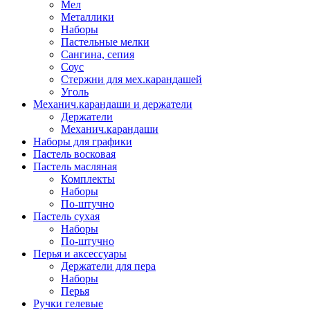
Мел
Металлики
Наборы
Пастельные мелки
Сангина, сепия
Соус
Стержни для мех.карандашей
Уголь
Механич.карандаши и держатели
Держатели
Механич.карандаши
Наборы для графики
Пастель восковая
Пастель масляная
Комплекты
Наборы
По-штучно
Пастель сухая
Наборы
По-штучно
Перья и аксессуары
Держатели для пера
Наборы
Перья
Ручки гелевые