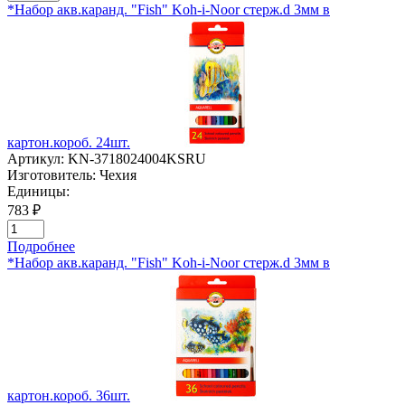
*Набор акв.каранд. "Fish" Koh-i-Noor стерж.d 3мм в
картон.короб. 24шт.
Артикул:
KN-3718024004KSRU
Изготовитель:
Чехия
Единицы:
783 ₽
Подробнее
*Набор акв.каранд. "Fish" Koh-i-Noor стерж.d 3мм в
картон.короб. 36шт.