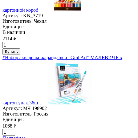
картонной короб
Артикул:
KN_3719
Изготовитель:
Чехия
Единицы:
В наличии
2114 ₽
Купить
*Набор акварельн.карандашей "Graf'Art" МАЛЕВИЧЪ в
картон.упак.36шт.
Артикул:
МЧ-198902
Изготовитель:
Россия
Единицы:
1068 ₽