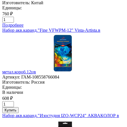
Изготовитель:
Китай
Единицы:
760 ₽
Подробнее
Набор акв.каранд."Fine VFWPМ-12" Vista-Artista.в
метал.короб.12цв
Артикул:
ГАМ-108558766084
Изготовитель:
Россия
Единицы:
В наличии
608 ₽
Купить
Набор акв.каранд."Изостудия IZO-WCP24" АКВАКОЛОР в