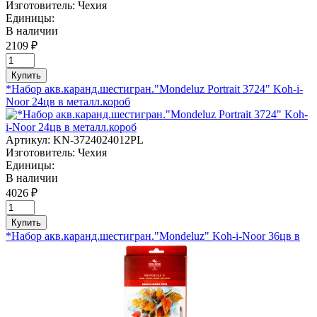
Изготовитель:
Чехия
Единицы:
В наличии
2109 ₽
Купить
*Набор акв.каранд.шестигран."Mondeluz Portrait 3724" Koh-i-
Noor 24цв в металл.короб
Артикул:
KN-3724024012PL
Изготовитель:
Чехия
Единицы:
В наличии
4026 ₽
Купить
*Набор акв.каранд.шестигран."Mondeluz" Koh-i-Noor 36цв в