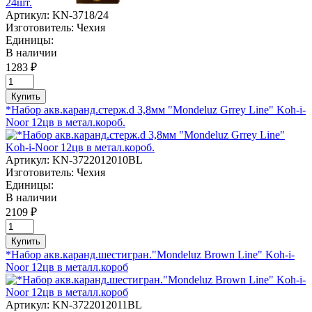
24шт.
Артикул:
KN-3718/24
Изготовитель:
Чехия
Единицы:
В наличии
1283 ₽
Купить
*Набор акв.каранд.стерж.d 3,8мм "Mondeluz Grrey Line" Koh-i-
Noor 12цв в метал.короб.
Артикул:
KN-3722012010BL
Изготовитель:
Чехия
Единицы:
В наличии
2109 ₽
Купить
*Набор акв.каранд.шестигран."Mondeluz Brown Line" Koh-i-
Noor 12цв в металл.короб
Артикул:
KN-3722012011BL