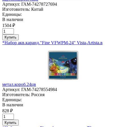
Артикул:
ГАМ-74278727694
Изготовитель:
Китай
Единицы:
В наличии
1504 ₽
Купить
*Набор акв.каранд."Fine VFWPМ-24" Vista-Artista.в
метал.короб.24цв
Артикул:
ГАМ-74278554984
Изготовитель:
Россия
Единицы:
В наличии
828 ₽
Купить