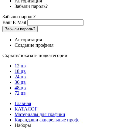
Авторизация
Забыли пароль?
Забыли пароль?
Ваш E-Mail
Забыли пароль?
Авторизация
Создание профиля
Скрыть/показать подкатегории
12 цв
18 цв
24 цв
36 цв
48 цв
72 цв
Главная
КАТАЛОГ
Материалы для графики
Карандаши акварельные проф.
Наборы