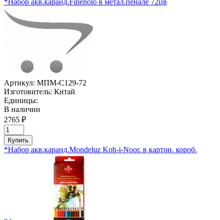
*Набор акв.каранд.Finenolo в метал.пенале 72цв
Артикул:
МПМ-C129-72
Изготовитель:
Китай
Единицы:
В наличии
2765 ₽
Купить
*Набор акв.каранд.Mondeluz Koh-i-Noor. в картон. короб.