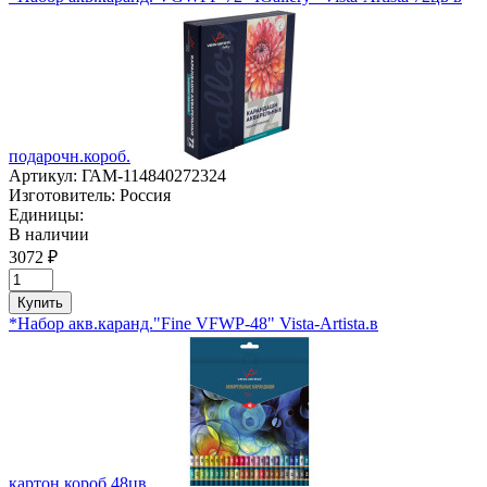
подарочн.короб.
Артикул:
ГАМ-114840272324
Изготовитель:
Россия
Единицы:
В наличии
3072 ₽
Купить
*Набор акв.каранд."Fine VFWP-48" Vista-Artista.в
картон.короб.48цв