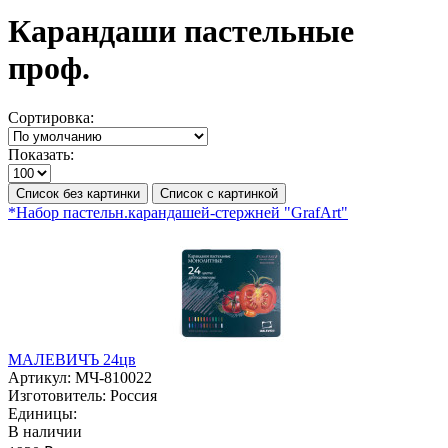
Карандаши пастельные
проф.
Сортировка:
Показать:
Список без картинки
Список с картинкой
*Набор пастельн.карандашей-стержней "GrafArt"
МАЛЕВИЧЪ 24цв
Артикул:
МЧ-810022
Изготовитель:
Россия
Единицы:
В наличии