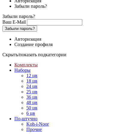
Авторизация
Забыли пароль?
Забыли пароль?
Ваш E-Mail
Забыли пароль?
Авторизация
Создание профиля
Скрыть/показать подкатегории
Комплекты
Наборы
12 цв
18 цв
24 цв
25 цв
36 цв
48 цв
50 цв
6 цв
По-штучно
Koh-i-Noor
Прочие