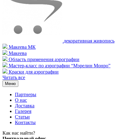
декоративная живопись
Макеева МК
Макеева
Область применения аэрографии
Мастер-класс по аэрографии “Мэрелин Монро”
Краски для аэрографии
Читать все
Меню
Партнеры
О нас
Доставка
Галерея
Статьи
Контакты
Как наc найти?
Центральный офис