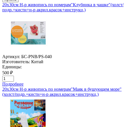
20х30см Н-р живопись по номерам"Клубника в чашке"(холст/
подр.+кисти+н-р акрил.красок+инструкц.)
Артикул:
БС-PNB/PS-040
Изготовитель:
Китай
Единицы:
500 ₽
Подробнее
20х30см Н-р живопись по номерам"Маяк в бушующем море"
(холст/подр.+кисти+н-р акрил.красок+инструкц.)