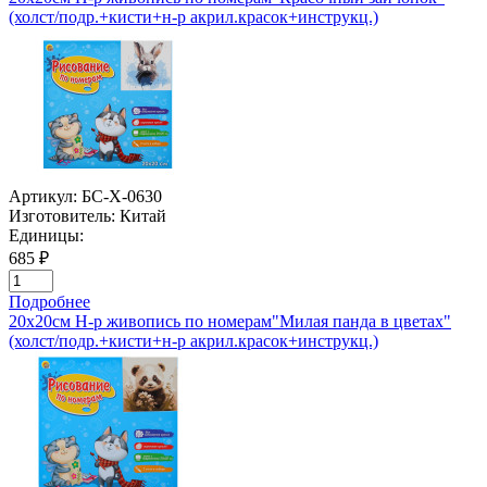
(холст/подр.+кисти+н-р акрил.красок+инструкц.)
Артикул:
БС-Х-0630
Изготовитель:
Китай
Единицы:
685 ₽
Подробнее
20х20см Н-р живопись по номерам"Милая панда в цветах"
(холст/подр.+кисти+н-р акрил.красок+инструкц.)