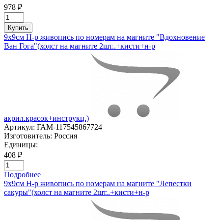
978 ₽
Купить
9х9см Н-р живопись по номерам на магните "Вдохновение
Ван Гога"(холст на магните 2шт..+кисти+н-р
акрил.красок+инструкц.)
Артикул:
ГАМ-117545867724
Изготовитель:
Россия
Единицы:
408 ₽
Подробнее
9х9см Н-р живопись по номерам на магните "Лепестки
сакуры"(холст на магните 2шт..+кисти+н-р