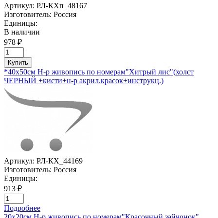
Артикул:
РЛ-КХп_48167
Изготовитель:
Россия
Единицы:
В наличии
978 ₽
Купить
*40х50см Н-р живопись по номерам"Хитрый лис"(холст
ЧЕРНЫЙ +кисти+н-р акрил.красок+инструкц.)
Артикул:
РЛ-КХ_44169
Изготовитель:
Россия
Единицы:
913 ₽
Подробнее
20х20см Н-р живопись по номерам"Красочный зайчонок"