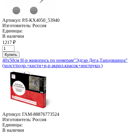
Артикул:
РЛ-КХ4050_53940
Изготовитель:
Россия
Единицы:
В наличии
1217 ₽
Купить
40х50см Н-р живопись по номерам"Эдгар Дега,Танцовщица"
(холст/подр.+кисти+н-р акрил.красок+инструкц.)
Артикул:
ГАМ-88876773524
Изготовитель:
Россия
Единицы:
В наличии