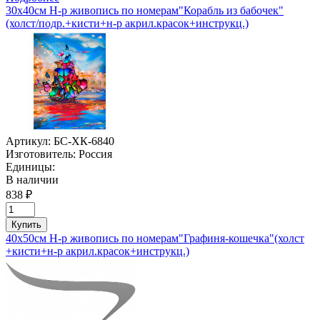
30х40см Н-р живопись по номерам"Корабль из бабочек"
(холст/подр.+кисти+н-р акрил.красок+инструкц.)
Артикул:
БС-ХК-6840
Изготовитель:
Россия
Единицы:
В наличии
838 ₽
Купить
40х50см Н-р живопись по номерам"Графиня-кошечка"(холст
+кисти+н-р акрил.красок+инструкц.)