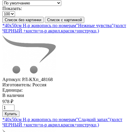
Показать:
Список без картинки
Список с картинкой
*40х50см Н-р живопись по номерам"Нежные чувства"(холст
ЧЕРНЫЙ +кисти+н-р акрил.красок+инструкц.)
Артикул:
РЛ-КХп_48168
Изготовитель:
Россия
Единицы:
В наличии
978 ₽
Купить
*40х50см Н-р живопись по номерам"Сладкий запах"(холст
ЧЕРНЫЙ +кисти+н-р акрил.красок+инструкц.)