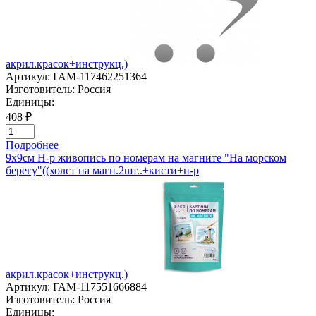
акрил.красок+инструкц.)
Артикул:
ГАМ-117462251364
Изготовитель:
Россия
Единицы:
408 ₽
Подробнее
9х9см Н-р живопись по номерам на магните "На морском
берегу"((холст на магн.2шт..+кисти+н-р
акрил.красок+инструкц.)
Артикул:
ГАМ-117551666884
Изготовитель:
Россия
Единицы: