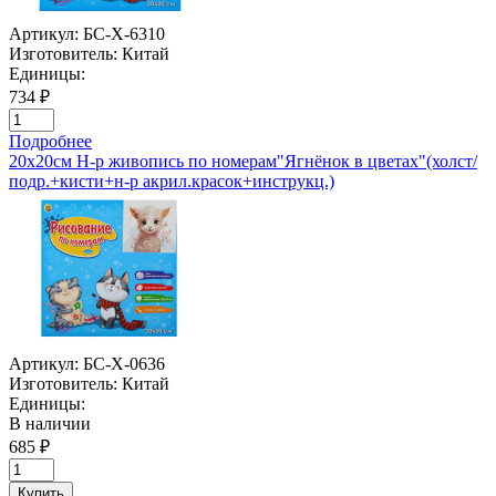
Артикул:
БС-Х-6310
Изготовитель:
Китай
Единицы:
734 ₽
Подробнее
20х20см Н-р живопись по номерам"Ягнёнок в цветах"(холст/
подр.+кисти+н-р акрил.красок+инструкц.)
Артикул:
БС-Х-0636
Изготовитель:
Китай
Единицы:
В наличии
685 ₽
Купить