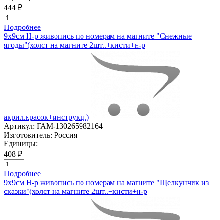
444 ₽
Подробнее
9х9см Н-р живопись по номерам на магните "Снежные
ягоды"(холст на магните 2шт..+кисти+н-р
акрил.красок+инструкц.)
Артикул:
ГАМ-130265982164
Изготовитель:
Россия
Единицы:
408 ₽
Подробнее
9х9см Н-р живопись по номерам на магните "Щелкунчик из
сказки"(холст на магните 2шт..+кисти+н-р