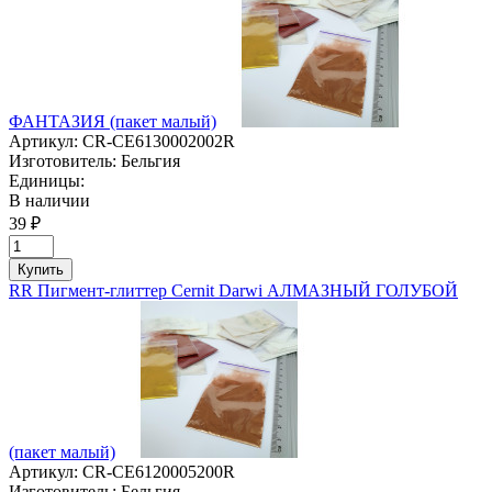
ФАНТАЗИЯ (пакет малый)
Артикул:
CR-CE6130002002R
Изготовитель:
Бельгия
Единицы:
В наличии
39 ₽
Купить
RR Пигмент-глиттер Cernit Darwi АЛМАЗНЫЙ ГОЛУБОЙ
(пакет малый)
Артикул:
CR-CE6120005200R
Изготовитель:
Бельгия