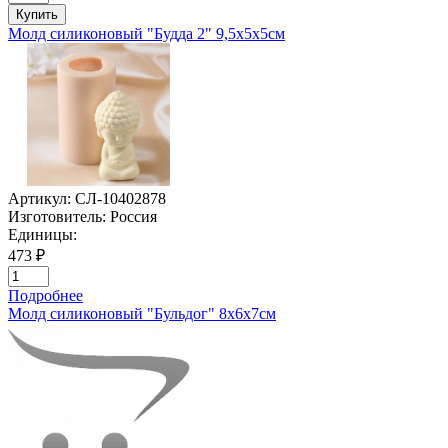
Купить
Молд силиконовый "Будда 2" 9,5х5х5см
Артикул:
СЛ-10402878
Изготовитель:
Россия
Единицы:
473 ₽
Подробнее
Молд силиконовый "Бульдог" 8х6х7см