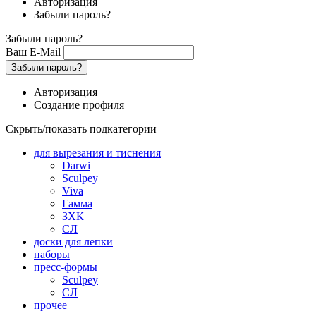
Авторизация
Забыли пароль?
Забыли пароль?
Ваш E-Mail
Забыли пароль?
Авторизация
Создание профиля
Скрыть/показать подкатегории
для вырезания и тиснения
Darwi
Sculpey
Viva
Гамма
ЗХК
СЛ
доски для лепки
наборы
пресс-формы
Sculpey
СЛ
прочее