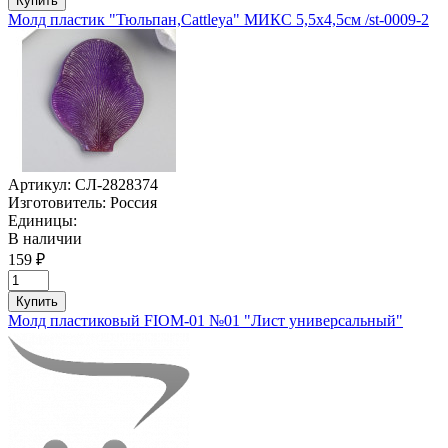
Купить
Молд пластик "Тюльпан,Cattleya" МИКС 5,5х4,5см /st-0009-2
Артикул:
СЛ-2828374
Изготовитель:
Россия
Единицы:
В наличии
159 ₽
Купить
Молд пластиковый FIOM-01 №01 "Лист универсальный"