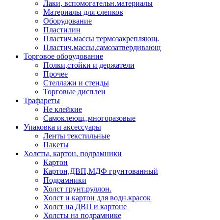
Лаки, вспомогательн.материалы
Материалы для слепков
Оборудование
Пластилин
Пластич.массы термозакрепляющ.
Пластич.массы,самозатвердивающ
Торговое оборудование
Полки,стойки и держатели
Прочее
Стеллажи и стенды
Торговые дисплеи
Трафареты
Не клейкие
Самоклеющ.,многоразовые
Упаковка и аксессуары
Ленты текстильные
Пакеты
Холсты, картон, подрамники
Картон
Картон,ДВП,МДФ грунтованный
Подрамники
Холст грунт.руллон.
Холст и картон для водн.красок
Холст на ДВП и картоне
Холсты на подрамнике