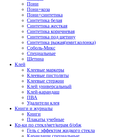
Пони
Пони+коза
Пони+синтетика
Синтетика белая
Синтетика жесткая
Синтетика коричневая
Синтетика под щетину
Синтетика рыжая(имит.колонка)
Соболь-Микс
Специальные
Щетина
Клей
Клеевые маркеры
Клеевые пистолвты
Клеевые стержни
Клей универсальный
Клей-карандаш
ПВА
Удалители клея
Книги и журналы
Книги
Плакаты учебные
Кр-ки по стекл/мет/керам б/обж
Гель с эффектом жидкого стекла
Карандаши специальные