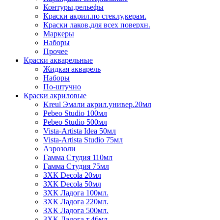
Контуры,рельефы
Краски акрил.по стеклу,керам.
Краски лаков.для всех поверхн.
Маркеры
Наборы
Прочее
Краски акварельные
Жидкая акварель
Наборы
По-штучно
Краски акриловые
Kreul Эмали акрил.универ.20мл
Pebeo Studio 100мл
Pebeo Studio 500мл
Vista-Artista Idea 50мл
Vista-Artista Studio 75мл
Аэрозоли
Гамма Студия 110мл
Гамма Студия 75мл
ЗХК Decola 20мл
ЗХК Decola 50мл
ЗХК Ладога 100мл.
ЗХК Ладога 220мл.
ЗХК Ладога 500мл.
ЗХК Ладога т.46мл.