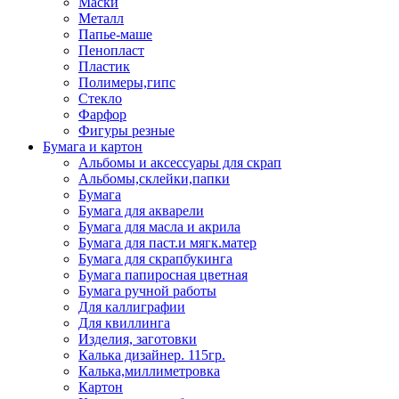
Маски
Металл
Папье-маше
Пенопласт
Пластик
Полимеры,гипс
Стекло
Фарфор
Фигуры резные
Бумага и картон
Альбомы и аксессуары для скрап
Альбомы,склейки,папки
Бумага
Бумага для акварели
Бумага для масла и акрила
Бумага для паст.и мягк.матер
Бумага для скрапбукинга
Бумага папиросная цветная
Бумага ручной работы
Для каллиграфии
Для квиллинга
Изделия, заготовки
Калька дизайнер. 115гр.
Калька,миллиметровка
Картон