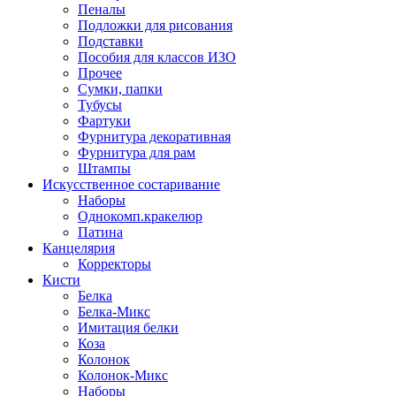
Пеналы
Подложки для рисования
Подставки
Пособия для классов ИЗО
Прочее
Сумки, папки
Тубусы
Фартуки
Фурнитура декоративная
Фурнитура для рам
Штампы
Искусственное состаривание
Наборы
Однокомп.кракелюр
Патина
Канцелярия
Корректоры
Кисти
Белка
Белка-Микс
Имитация белки
Коза
Колонок
Колонок-Микс
Наборы