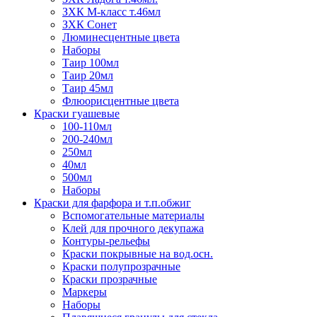
ЗХК М-класс т.46мл
ЗХК Сонет
Люминесцентные цвета
Наборы
Таир 100мл
Таир 20мл
Таир 45мл
Флюорисцентные цвета
Краски гуашевые
100-110мл
200-240мл
250мл
40мл
500мл
Наборы
Краски для фарфора и т.п.обжиг
Вспомогательные материалы
Клей для прочного декупажа
Контуры-рельефы
Краски покрывные на вод.осн.
Краски полупрозрачные
Краски прозрачные
Маркеры
Наборы