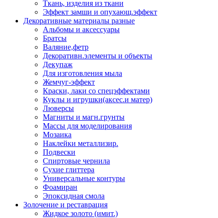
Ткань, изделия из ткани
Эффект замши и опухающ.эффект
Декоративные материалы разные
Альбомы и аксессуары
Братсы
Валяние,фетр
Декоративн.элементы и объекты
Декупаж
Для изготовления мыла
Жемчуг-эффект
Краски, лаки со спецэффектами
Куклы и игрушки(аксес.и матер)
Люверсы
Магниты и магн.грунты
Массы для моделирования
Мозаика
Наклейки металлизир.
Подвески
Спиртовые чернила
Сухие глиттера
Универсальные контуры
Фоамиран
Эпоксидная смола
Золочение и реставрация
Жидкое золото (имит.)