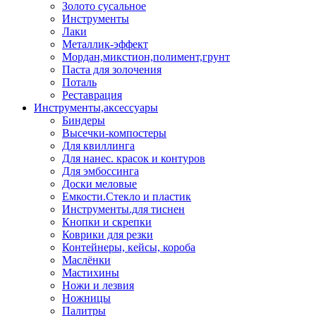
Золото сусальное
Инструменты
Лаки
Металлик-эффект
Мордан,микстион,полимент,грунт
Паста для золочения
Поталь
Реставрация
Инструменты,аксессуары
Биндеры
Высечки-компостеры
Для квиллинга
Для нанес. красок и контуров
Для эмбоссинга
Доски меловые
Емкости.Стекло и пластик
Инструменты.для тиснен
Кнопки и скрепки
Коврики для резки
Контейнеры, кейсы, короба
Маслёнки
Мастихины
Ножи и лезвия
Ножницы
Палитры