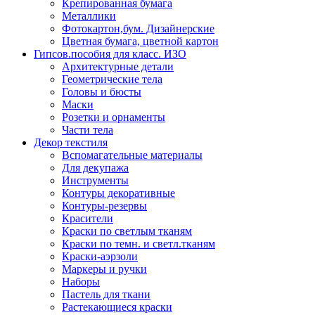
Крепированная бумага
Металлики
Фотокартон,бум. Дизайнерские
Цветная бумага, цветной картон
Гипсов.пособия для класс. ИЗО
Архитектурные детали
Геометрические тела
Головы и бюсты
Маски
Розетки и орнаменты
Части тела
Декор текстиля
Вспомагательные материалы
Для декупажа
Инструменты
Контуры декоративные
Контуры-резервы
Красители
Краски по светлым тканям
Краски по темн. и светл.тканям
Краски-аэрзоли
Маркеры и ручки
Наборы
Пастель для ткани
Растекающиеся краски