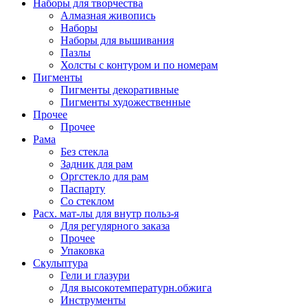
Наборы для творчества
Алмазная живопись
Наборы
Наборы для вышивания
Пазлы
Холсты с контуром и по номерам
Пигменты
Пигменты декоративные
Пигменты художественные
Прочее
Прочее
Рама
Без стекла
Задник для рам
Оргстекло для рам
Паспарту
Со стеклом
Расх. мат-лы для внутр польз-я
Для регулярного заказа
Прочее
Упаковка
Скульптура
Гели и глазури
Для высокотемпературн.обжига
Инструменты