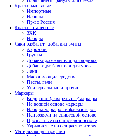
Плавящиеся гранулы для стекла
Краски масляные
Импортные
Наборы
Пр-во Россия
Краски темперные
ЗХК
Наборы
Лаки,разбавит., добавки,грунты
Аэрозоли
Грунты
Добавки,разбавители для водных
Добавки,разбавители для масла
Лаки
Маскирующие средства
Пасты, гели
Универсальные и прочие
Маркеры
Водораств.(акварельные)маркеры
На водной основе маркеры
Наборы маркеров и фломастеров
Непрозрачн.на спиртовой основе
Прозрачные на спиртовой основе
Укрывистые на осн.растворителя
Материалы для графики