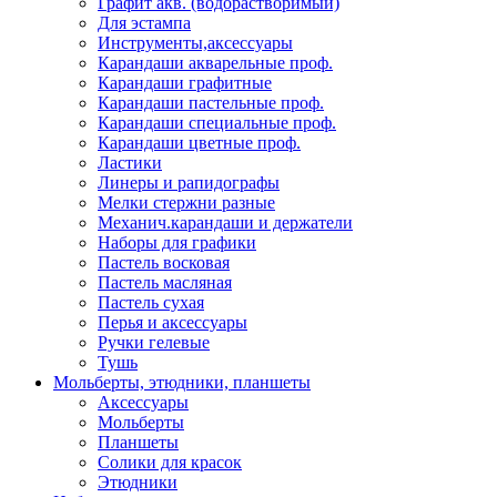
Графит акв. (водорастворимый)
Для эстампа
Инструменты,аксессуары
Карандаши акварельные проф.
Карандаши графитные
Карандаши пастельные проф.
Карандаши специальные проф.
Карандаши цветные проф.
Ластики
Линеры и рапидографы
Мелки стержни разные
Механич.карандаши и держатели
Наборы для графики
Пастель восковая
Пастель масляная
Пастель сухая
Перья и аксессуары
Ручки гелевые
Тушь
Мольберты, этюдники, планшеты
Аксессуары
Мольберты
Планшеты
Солики для красок
Этюдники