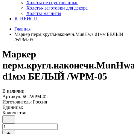
Холсты не грунтованные
Холсты- заготовки для декора
Холсты-магниты
Я_НЕИСП
Главная
Маркер перм.кругл.наконечн.MunHwa d1мм БЕЛЫЙ
/WPM-05
Маркер
перм.кругл.наконечн.MunHw
d1мм БЕЛЫЙ /WPM-05
В наличии
Артикул:
БС-WPM-05
Изготовитель:
Россия
Единицы:
Количество