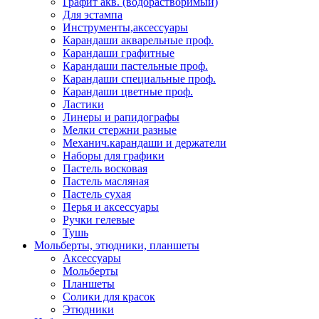
Графит акв. (водорастворимый)
Для эстампа
Инструменты,аксессуары
Карандаши акварельные проф.
Карандаши графитные
Карандаши пастельные проф.
Карандаши специальные проф.
Карандаши цветные проф.
Ластики
Линеры и рапидографы
Мелки стержни разные
Механич.карандаши и держатели
Наборы для графики
Пастель восковая
Пастель масляная
Пастель сухая
Перья и аксессуары
Ручки гелевые
Тушь
Мольберты, этюдники, планшеты
Аксессуары
Мольберты
Планшеты
Солики для красок
Этюдники