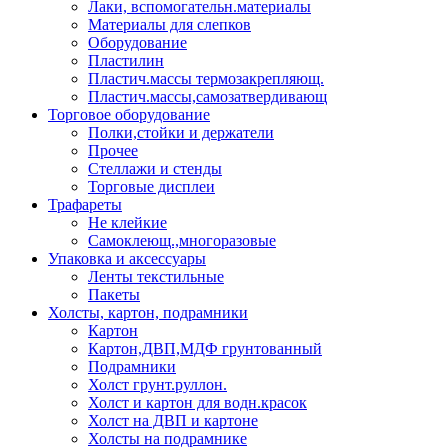
Лаки, вспомогательн.материалы
Материалы для слепков
Оборудование
Пластилин
Пластич.массы термозакрепляющ.
Пластич.массы,самозатвердивающ
Торговое оборудование
Полки,стойки и держатели
Прочее
Стеллажи и стенды
Торговые дисплеи
Трафареты
Не клейкие
Самоклеющ.,многоразовые
Упаковка и аксессуары
Ленты текстильные
Пакеты
Холсты, картон, подрамники
Картон
Картон,ДВП,МДФ грунтованный
Подрамники
Холст грунт.руллон.
Холст и картон для водн.красок
Холст на ДВП и картоне
Холсты на подрамнике