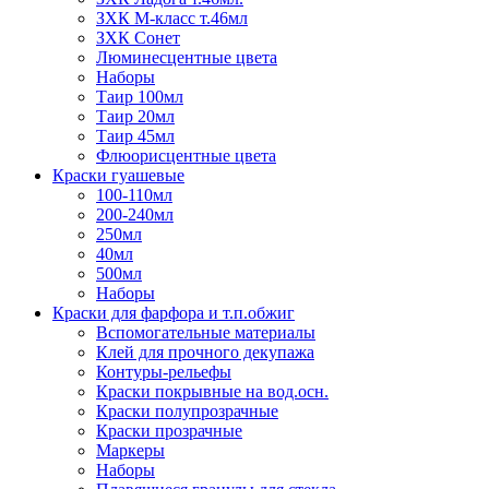
ЗХК М-класс т.46мл
ЗХК Сонет
Люминесцентные цвета
Наборы
Таир 100мл
Таир 20мл
Таир 45мл
Флюорисцентные цвета
Краски гуашевые
100-110мл
200-240мл
250мл
40мл
500мл
Наборы
Краски для фарфора и т.п.обжиг
Вспомогательные материалы
Клей для прочного декупажа
Контуры-рельефы
Краски покрывные на вод.осн.
Краски полупрозрачные
Краски прозрачные
Маркеры
Наборы