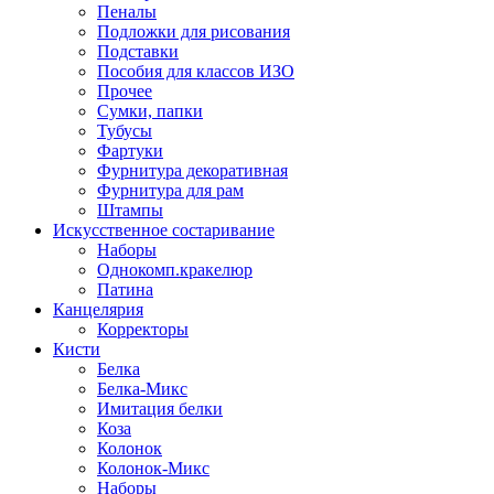
Пеналы
Подложки для рисования
Подставки
Пособия для классов ИЗО
Прочее
Сумки, папки
Тубусы
Фартуки
Фурнитура декоративная
Фурнитура для рам
Штампы
Искусственное состаривание
Наборы
Однокомп.кракелюр
Патина
Канцелярия
Корректоры
Кисти
Белка
Белка-Микс
Имитация белки
Коза
Колонок
Колонок-Микс
Наборы