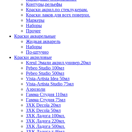
Контуры,рельефы
Краски акрил.по стеклу,керам.
Краски лаков.для всех поверхн.
Маркеры
Наборы
Прочее
Краски акварельные
Жидкая акварель
Наборы
По-штучно
Краски акриловые
Kreul Эмали акрил.универ.20мл
Pebeo Studio 100мл
Pebeo Studio 500мл
Vista-Artista Idea 50мл
Vista-Artista Studio 75мл
Аэрозоли
Гамма Студия 110мл
Гамма Студия 75мл
ЗХК Decola 20мл
ЗХК Decola 50мл
ЗХК Ладога 100мл.
ЗХК Ладога 220мл.
ЗХК Ладога 500мл.
ЗХК Ладога т.46мл.