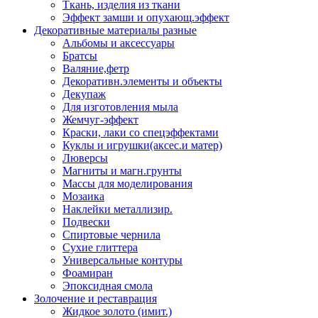
Ткань, изделия из ткани
Эффект замши и опухающ.эффект
Декоративные материалы разные
Альбомы и аксессуары
Братсы
Валяние,фетр
Декоративн.элементы и объекты
Декупаж
Для изготовления мыла
Жемчуг-эффект
Краски, лаки со спецэффектами
Куклы и игрушки(аксес.и матер)
Люверсы
Магниты и магн.грунты
Массы для моделирования
Мозаика
Наклейки металлизир.
Подвески
Спиртовые чернила
Сухие глиттера
Универсальные контуры
Фоамиран
Эпоксидная смола
Золочение и реставрация
Жидкое золото (имит.)