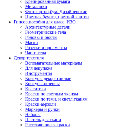
Крепированная бумага
Металлики
Фотокартон,бум. Дизайнерские
Цветная бумага, цветной картон
Гипсов.пособия для класс. ИЗО
Архитектурные детали
Геометрические тела
Головы и бюсты
Маски
Розетки и орнаменты
Части тела
Декор текстиля
Вспомагательные материалы
Для декупажа
Инструменты
Контуры декоративные
Контуры-резервы
Красители
Краски по светлым тканям
Краски по темн. и светл.тканям
Краски-аэрзоли
Маркеры и ручки
Наборы
Пастель для ткани
Растекающиеся краски