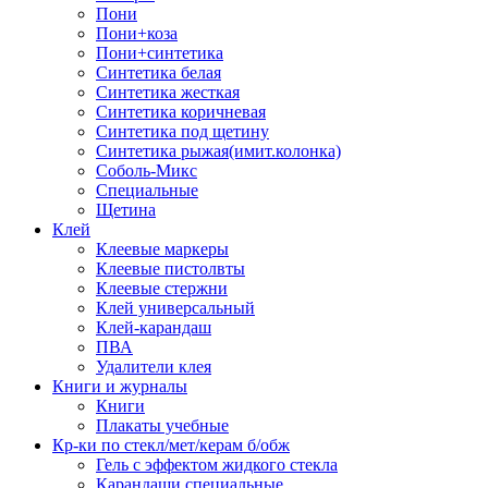
Пони
Пони+коза
Пони+синтетика
Синтетика белая
Синтетика жесткая
Синтетика коричневая
Синтетика под щетину
Синтетика рыжая(имит.колонка)
Соболь-Микс
Специальные
Щетина
Клей
Клеевые маркеры
Клеевые пистолвты
Клеевые стержни
Клей универсальный
Клей-карандаш
ПВА
Удалители клея
Книги и журналы
Книги
Плакаты учебные
Кр-ки по стекл/мет/керам б/обж
Гель с эффектом жидкого стекла
Карандаши специальные