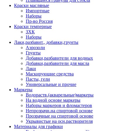
Плавящиеся гранулы для стекла
Краски масляные
Импортные
Наборы
Пр-во Россия
Краски темперные
ЗХК
Наборы
Лаки,разбавит., добавки,грунты
Аэрозоли
Грунты
Добавки,разбавители для водных
Добавки,разбавители для масла
Лаки
Маскирующие средства
Пасты, гели
Универсальные и прочие
Маркеры
Водораств.(акварельные)маркеры
На водной основе маркеры
Наборы маркеров и фломастеров
Непрозрачн.на спиртовой основе
Прозрачные на спиртовой основе
Укрывистые на осн.растворителя
Материалы для графики