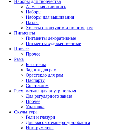
Наборы для творчества
Алмазная живопись
Наборы
Наборы для вышивания
Пазлы
Холсты с контуром и по номерам
Пигменты
Пигменты декоративные
Пигменты художественные
Прочее
Прочее
Рама
Без стекла
Задник для рам
Оргстекло для рам
Паспарту
Со стеклом
Расх. мат-лы для внутр польз-я
Для регулярного заказа
Прочее
Упаковка
Скульптура
Гели и глазури
Для высокотемпературн.обжига
Инструменты