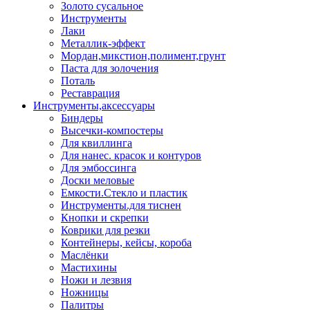
Золото сусальное
Инструменты
Лаки
Металлик-эффект
Мордан,микстион,полимент,грунт
Паста для золочения
Поталь
Реставрация
Инструменты,аксессуары
Биндеры
Высечки-компостеры
Для квиллинга
Для нанес. красок и контуров
Для эмбоссинга
Доски меловые
Емкости.Стекло и пластик
Инструменты.для тиснен
Кнопки и скрепки
Коврики для резки
Контейнеры, кейсы, короба
Маслёнки
Мастихины
Ножи и лезвия
Ножницы
Палитры