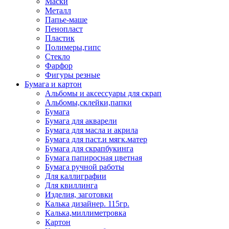
Маски
Металл
Папье-маше
Пенопласт
Пластик
Полимеры,гипс
Стекло
Фарфор
Фигуры резные
Бумага и картон
Альбомы и аксессуары для скрап
Альбомы,склейки,папки
Бумага
Бумага для акварели
Бумага для масла и акрила
Бумага для паст.и мягк.матер
Бумага для скрапбукинга
Бумага папиросная цветная
Бумага ручной работы
Для каллиграфии
Для квиллинга
Изделия, заготовки
Калька дизайнер. 115гр.
Калька,миллиметровка
Картон