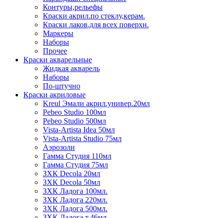
Контуры,рельефы
Краски акрил.по стеклу,керам.
Краски лаков.для всех поверхн.
Маркеры
Наборы
Прочее
Краски акварельные
Жидкая акварель
Наборы
По-штучно
Краски акриловые
Kreul Эмали акрил.универ.20мл
Pebeo Studio 100мл
Pebeo Studio 500мл
Vista-Artista Idea 50мл
Vista-Artista Studio 75мл
Аэрозоли
Гамма Студия 110мл
Гамма Студия 75мл
ЗХК Decola 20мл
ЗХК Decola 50мл
ЗХК Ладога 100мл.
ЗХК Ладога 220мл.
ЗХК Ладога 500мл.
ЗХК Ладога т.46мл.