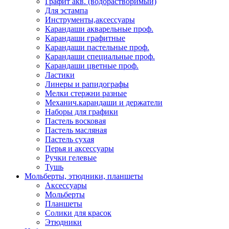
Графит акв. (водорастворимый)
Для эстампа
Инструменты,аксессуары
Карандаши акварельные проф.
Карандаши графитные
Карандаши пастельные проф.
Карандаши специальные проф.
Карандаши цветные проф.
Ластики
Линеры и рапидографы
Мелки стержни разные
Механич.карандаши и держатели
Наборы для графики
Пастель восковая
Пастель масляная
Пастель сухая
Перья и аксессуары
Ручки гелевые
Тушь
Мольберты, этюдники, планшеты
Аксессуары
Мольберты
Планшеты
Солики для красок
Этюдники