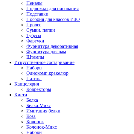
Пеналы
Подложки для рисования
Подставки
Пособия для классов ИЗО
Прочее
Сумки, папки
Тубусы
Фартуки
Фурнитура декоративная
Фурнитура для рам
Штампы
Искусственное состаривание
Наборы
Однокомп.кракелюр
Патина
Канцелярия
Корректоры
Кисти
Белка
Белка-Микс
Имитация белки
Коза
Колонок
Колонок-Микс
Наборы