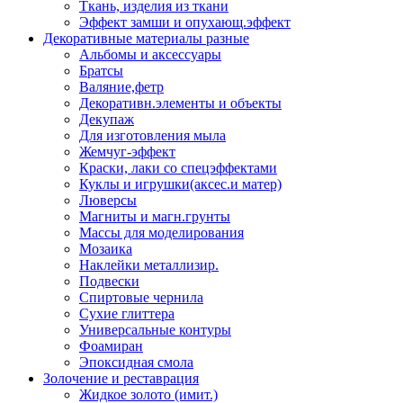
Ткань, изделия из ткани
Эффект замши и опухающ.эффект
Декоративные материалы разные
Альбомы и аксессуары
Братсы
Валяние,фетр
Декоративн.элементы и объекты
Декупаж
Для изготовления мыла
Жемчуг-эффект
Краски, лаки со спецэффектами
Куклы и игрушки(аксес.и матер)
Люверсы
Магниты и магн.грунты
Массы для моделирования
Мозаика
Наклейки металлизир.
Подвески
Спиртовые чернила
Сухие глиттера
Универсальные контуры
Фоамиран
Эпоксидная смола
Золочение и реставрация
Жидкое золото (имит.)