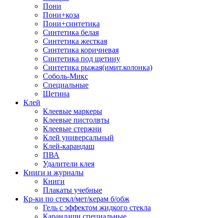
Пони
Пони+коза
Пони+синтетика
Синтетика белая
Синтетика жесткая
Синтетика коричневая
Синтетика под щетину
Синтетика рыжая(имит.колонка)
Соболь-Микс
Специальные
Щетина
Клей
Клеевые маркеры
Клеевые пистолвты
Клеевые стержни
Клей универсальный
Клей-карандаш
ПВА
Удалители клея
Книги и журналы
Книги
Плакаты учебные
Кр-ки по стекл/мет/керам б/обж
Гель с эффектом жидкого стекла
Карандаши специальные