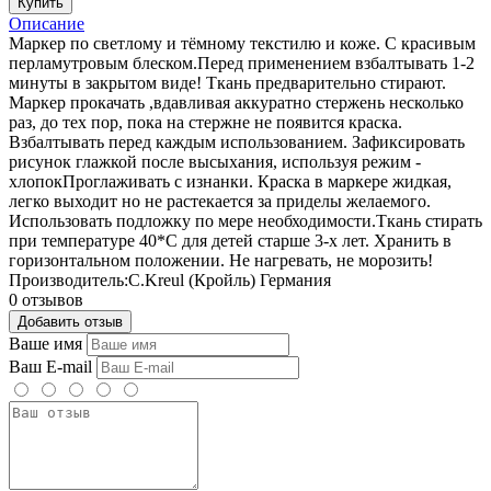
Купить
Описание
Маркер по светлому и тёмному текстилю и коже. С красивым
перламутровым блеском.Перед применением взбалтывать 1-2
минуты в закрытом виде! Ткань предварительно стирают.
Маркер прокачать ,вдавливая аккуратно стержень несколько
раз, до тех пор, пока на стержне не появится краска.
Взбалтывать перед каждым использованием. Зафиксировать
рисунок глажкой после высыхания, используя режим -
хлопокПроглаживать с изнанки. Краска в маркере жидкая,
легко выходит но не растекается за приделы желаемого.
Использовать подложку по мере необходимости.Ткань стирать
при температуре 40*С для детей старше 3-х лет. Хранить в
горизонтальном положении. Не нагревать, не морозить!
Производитель:С.Kreul (Кройль) Германия
0 отзывов
Добавить отзыв
Ваше имя
Ваш E-mail