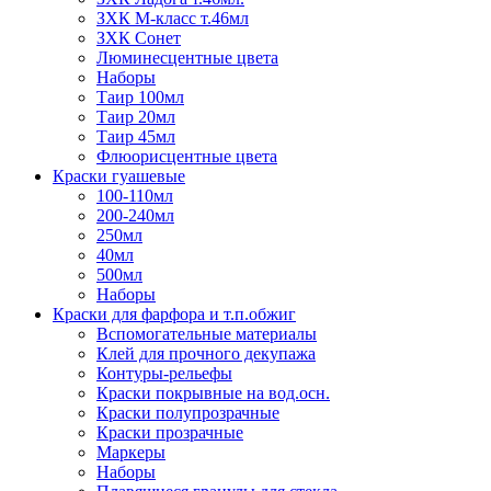
ЗХК М-класс т.46мл
ЗХК Сонет
Люминесцентные цвета
Наборы
Таир 100мл
Таир 20мл
Таир 45мл
Флюорисцентные цвета
Краски гуашевые
100-110мл
200-240мл
250мл
40мл
500мл
Наборы
Краски для фарфора и т.п.обжиг
Вспомогательные материалы
Клей для прочного декупажа
Контуры-рельефы
Краски покрывные на вод.осн.
Краски полупрозрачные
Краски прозрачные
Маркеры
Наборы