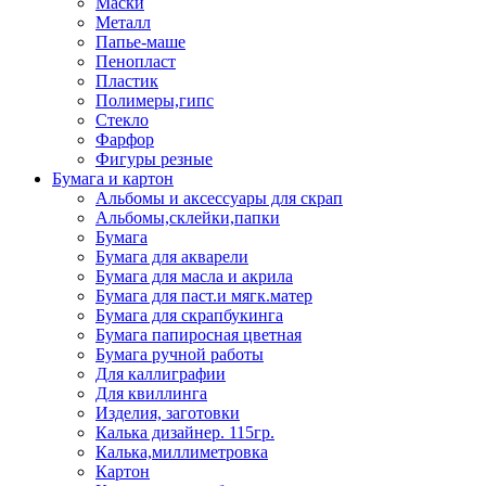
Маски
Металл
Папье-маше
Пенопласт
Пластик
Полимеры,гипс
Стекло
Фарфор
Фигуры резные
Бумага и картон
Альбомы и аксессуары для скрап
Альбомы,склейки,папки
Бумага
Бумага для акварели
Бумага для масла и акрила
Бумага для паст.и мягк.матер
Бумага для скрапбукинга
Бумага папиросная цветная
Бумага ручной работы
Для каллиграфии
Для квиллинга
Изделия, заготовки
Калька дизайнер. 115гр.
Калька,миллиметровка
Картон