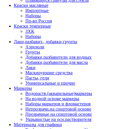
Плавящиеся гранулы для стекла
Краски масляные
Импортные
Наборы
Пр-во Россия
Краски темперные
ЗХК
Наборы
Лаки,разбавит., добавки,грунты
Аэрозоли
Грунты
Добавки,разбавители для водных
Добавки,разбавители для масла
Лаки
Маскирующие средства
Пасты, гели
Универсальные и прочие
Маркеры
Водораств.(акварельные)маркеры
На водной основе маркеры
Наборы маркеров и фломастеров
Непрозрачн.на спиртовой основе
Прозрачные на спиртовой основе
Укрывистые на осн.растворителя
Материалы для графики