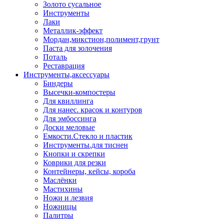
Золото сусальное
Инструменты
Лаки
Металлик-эффект
Мордан,микстион,полимент,грунт
Паста для золочения
Поталь
Реставрация
Инструменты,аксессуары
Биндеры
Высечки-компостеры
Для квиллинга
Для нанес. красок и контуров
Для эмбоссинга
Доски меловые
Емкости.Стекло и пластик
Инструменты.для тиснен
Кнопки и скрепки
Коврики для резки
Контейнеры, кейсы, короба
Маслёнки
Мастихины
Ножи и лезвия
Ножницы
Палитры