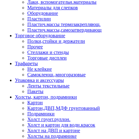
Лаки, вспомогательн.материалы
Материалы для слепков
Оборудование
Пластилин
Пластич.массы термозакрепляющ.
Пластич.массы,самозатвердивающ
Торговое оборудование
Полки,стойки и держатели
Прочее
Стеллажи и стенды
Торговые дисплеи
Трафареты
Не клейкие
Самоклеющ.,многоразовые
Упаковка и аксессуары
Ленты текстильные
Пакеты
Холсты, картон, подрамники
Картон
Картон,ДВП,МДФ грунтованный
Подрамники
Холст грунт.руллон.
Холст и картон для водн.красок
Холст на ДВП и картоне
Холсты на подрамнике