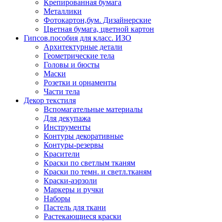
Крепированная бумага
Металлики
Фотокартон,бум. Дизайнерские
Цветная бумага, цветной картон
Гипсов.пособия для класс. ИЗО
Архитектурные детали
Геометрические тела
Головы и бюсты
Маски
Розетки и орнаменты
Части тела
Декор текстиля
Вспомагательные материалы
Для декупажа
Инструменты
Контуры декоративные
Контуры-резервы
Красители
Краски по светлым тканям
Краски по темн. и светл.тканям
Краски-аэрзоли
Маркеры и ручки
Наборы
Пастель для ткани
Растекающиеся краски