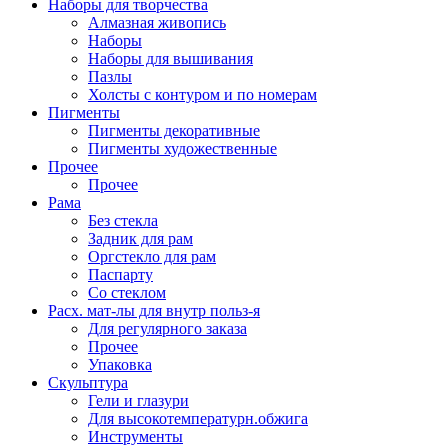
Наборы для творчества
Алмазная живопись
Наборы
Наборы для вышивания
Пазлы
Холсты с контуром и по номерам
Пигменты
Пигменты декоративные
Пигменты художественные
Прочее
Прочее
Рама
Без стекла
Задник для рам
Оргстекло для рам
Паспарту
Со стеклом
Расх. мат-лы для внутр польз-я
Для регулярного заказа
Прочее
Упаковка
Скульптура
Гели и глазури
Для высокотемпературн.обжига
Инструменты