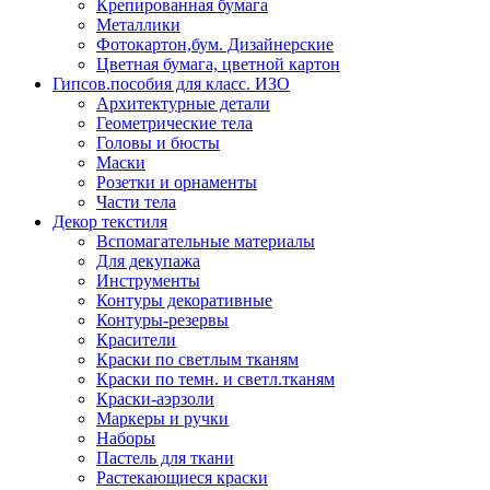
Крепированная бумага
Металлики
Фотокартон,бум. Дизайнерские
Цветная бумага, цветной картон
Гипсов.пособия для класс. ИЗО
Архитектурные детали
Геометрические тела
Головы и бюсты
Маски
Розетки и орнаменты
Части тела
Декор текстиля
Вспомагательные материалы
Для декупажа
Инструменты
Контуры декоративные
Контуры-резервы
Красители
Краски по светлым тканям
Краски по темн. и светл.тканям
Краски-аэрзоли
Маркеры и ручки
Наборы
Пастель для ткани
Растекающиеся краски