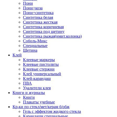
Пони
Пони+коза
Пони+синтетика
Синтетика белая
Синтетика жесткая
Синтетика коричневая
Синтетика под щетину
Синтетика рыжая(имит.колонка)
Соболь-Микс
Специальные
Щетина
Клей
Клеевые маркеры
Клеевые пистолвты
Клеевые стержни
Клей универсальный
Клей-карандаш
ПВА
Удалители клея
Книги и журналы
Книги
Плакаты учебные
Кр-ки по стекл/мет/керам б/обж
Гель с эффектом жидкого стекла
Карандаши специальные