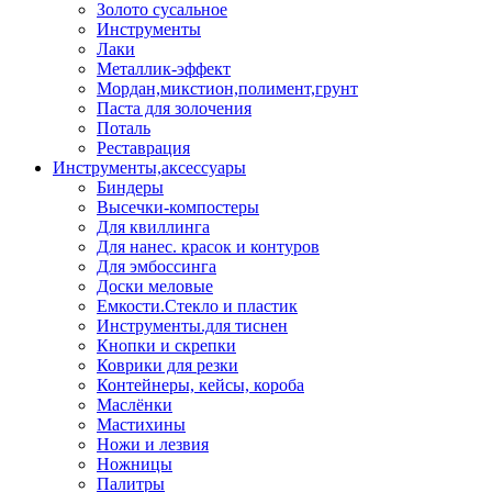
Золото сусальное
Инструменты
Лаки
Металлик-эффект
Мордан,микстион,полимент,грунт
Паста для золочения
Поталь
Реставрация
Инструменты,аксессуары
Биндеры
Высечки-компостеры
Для квиллинга
Для нанес. красок и контуров
Для эмбоссинга
Доски меловые
Емкости.Стекло и пластик
Инструменты.для тиснен
Кнопки и скрепки
Коврики для резки
Контейнеры, кейсы, короба
Маслёнки
Мастихины
Ножи и лезвия
Ножницы
Палитры