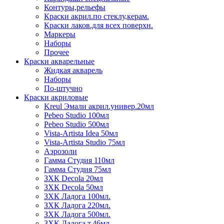
Контуры,рельефы
Краски акрил.по стеклу,керам.
Краски лаков.для всех поверхн.
Маркеры
Наборы
Прочее
Краски акварельные
Жидкая акварель
Наборы
По-штучно
Краски акриловые
Kreul Эмали акрил.универ.20мл
Pebeo Studio 100мл
Pebeo Studio 500мл
Vista-Artista Idea 50мл
Vista-Artista Studio 75мл
Аэрозоли
Гамма Студия 110мл
Гамма Студия 75мл
ЗХК Decola 20мл
ЗХК Decola 50мл
ЗХК Ладога 100мл.
ЗХК Ладога 220мл.
ЗХК Ладога 500мл.
ЗХК Ладога т.46мл.