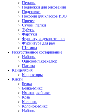
Пеналы
Подложки для рисования
Подставки
Пособия для классов ИЗО
Прочее
Сумки, папки
Тубусы
Фартуки
Фурнитура декоративная
Фурнитура для рам
Штампы
Искусственное состаривание
Наборы
Однокомп.кракелюр
Патина
Канцелярия
Корректоры
Кисти
Белка
Белка-Микс
Имитация белки
Коза
Колонок
Колонок-Микс
Наборы