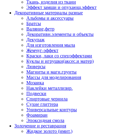
Ткань, изделия из ткани
Эффект замши и опухающ.эффект
Декоративные материалы разные
Альбомы и аксессуары
Братсы
Валяние,фетр
Декоративн.элементы и объекты
Декупаж
Для изготовления мыла
Жемчуг-эффект
Краски, лаки со спецэффектами
Куклы и игрушки(аксес.и матер)
Люверсы
Магниты и магн.грунты
Массы для моделирования
Мозаика
Наклейки металлизир.
Подвески
Спиртовые чернила
Сухие глиттера
Универсальные контуры
Фоамиран
Эпоксидная смола
Золочение и реставрация
Жидкое золото (имит.)