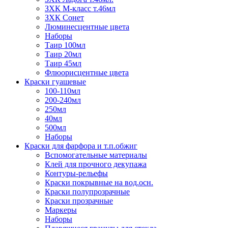
ЗХК М-класс т.46мл
ЗХК Сонет
Люминесцентные цвета
Наборы
Таир 100мл
Таир 20мл
Таир 45мл
Флюорисцентные цвета
Краски гуашевые
100-110мл
200-240мл
250мл
40мл
500мл
Наборы
Краски для фарфора и т.п.обжиг
Вспомогательные материалы
Клей для прочного декупажа
Контуры-рельефы
Краски покрывные на вод.осн.
Краски полупрозрачные
Краски прозрачные
Маркеры
Наборы