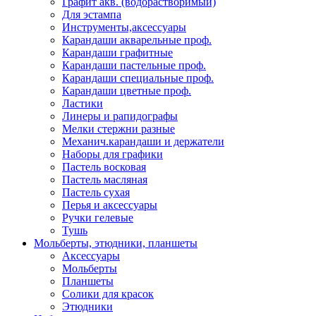
Графит акв. (водорастворимый)
Для эстампа
Инструменты,аксессуары
Карандаши акварельные проф.
Карандаши графитные
Карандаши пастельные проф.
Карандаши специальные проф.
Карандаши цветные проф.
Ластики
Линеры и рапидографы
Мелки стержни разные
Механич.карандаши и держатели
Наборы для графики
Пастель восковая
Пастель масляная
Пастель сухая
Перья и аксессуары
Ручки гелевые
Тушь
Мольберты, этюдники, планшеты
Аксессуары
Мольберты
Планшеты
Солики для красок
Этюдники