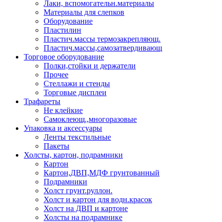
Лаки, вспомогательн.материалы
Материалы для слепков
Оборудование
Пластилин
Пластич.массы термозакрепляющ.
Пластич.массы,самозатвердивающ
Торговое оборудование
Полки,стойки и держатели
Прочее
Стеллажи и стенды
Торговые дисплеи
Трафареты
Не клейкие
Самоклеющ.,многоразовые
Упаковка и аксессуары
Ленты текстильные
Пакеты
Холсты, картон, подрамники
Картон
Картон,ДВП,МДФ грунтованный
Подрамники
Холст грунт.руллон.
Холст и картон для водн.красок
Холст на ДВП и картоне
Холсты на подрамнике