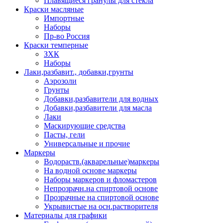
Плавящиеся гранулы для стекла
Краски масляные
Импортные
Наборы
Пр-во Россия
Краски темперные
ЗХК
Наборы
Лаки,разбавит., добавки,грунты
Аэрозоли
Грунты
Добавки,разбавители для водных
Добавки,разбавители для масла
Лаки
Маскирующие средства
Пасты, гели
Универсальные и прочие
Маркеры
Водораств.(акварельные)маркеры
На водной основе маркеры
Наборы маркеров и фломастеров
Непрозрачн.на спиртовой основе
Прозрачные на спиртовой основе
Укрывистые на осн.растворителя
Материалы для графики