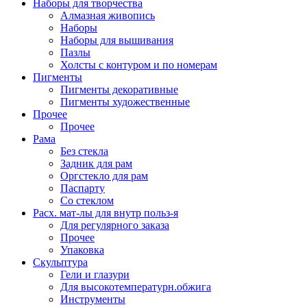
Наборы для творчества
Алмазная живопись
Наборы
Наборы для вышивания
Пазлы
Холсты с контуром и по номерам
Пигменты
Пигменты декоративные
Пигменты художественные
Прочее
Прочее
Рама
Без стекла
Задник для рам
Оргстекло для рам
Паспарту
Со стеклом
Расх. мат-лы для внутр польз-я
Для регулярного заказа
Прочее
Упаковка
Скульптура
Гели и глазури
Для высокотемпературн.обжига
Инструменты