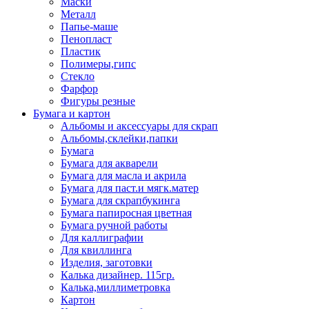
Маски
Металл
Папье-маше
Пенопласт
Пластик
Полимеры,гипс
Стекло
Фарфор
Фигуры резные
Бумага и картон
Альбомы и аксессуары для скрап
Альбомы,склейки,папки
Бумага
Бумага для акварели
Бумага для масла и акрила
Бумага для паст.и мягк.матер
Бумага для скрапбукинга
Бумага папиросная цветная
Бумага ручной работы
Для каллиграфии
Для квиллинга
Изделия, заготовки
Калька дизайнер. 115гр.
Калька,миллиметровка
Картон