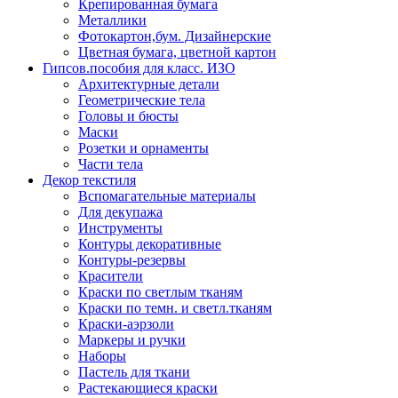
Крепированная бумага
Металлики
Фотокартон,бум. Дизайнерские
Цветная бумага, цветной картон
Гипсов.пособия для класс. ИЗО
Архитектурные детали
Геометрические тела
Головы и бюсты
Маски
Розетки и орнаменты
Части тела
Декор текстиля
Вспомагательные материалы
Для декупажа
Инструменты
Контуры декоративные
Контуры-резервы
Красители
Краски по светлым тканям
Краски по темн. и светл.тканям
Краски-аэрзоли
Маркеры и ручки
Наборы
Пастель для ткани
Растекающиеся краски