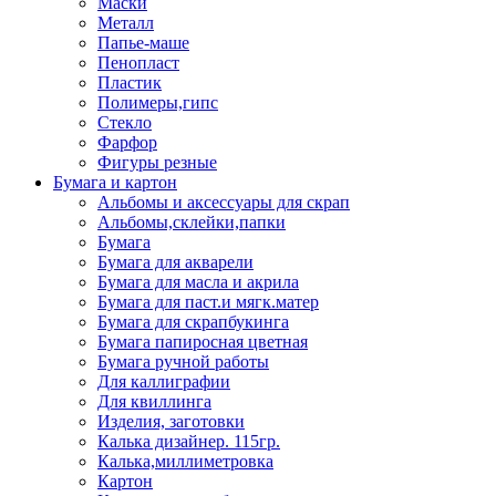
Маски
Металл
Папье-маше
Пенопласт
Пластик
Полимеры,гипс
Стекло
Фарфор
Фигуры резные
Бумага и картон
Альбомы и аксессуары для скрап
Альбомы,склейки,папки
Бумага
Бумага для акварели
Бумага для масла и акрила
Бумага для паст.и мягк.матер
Бумага для скрапбукинга
Бумага папиросная цветная
Бумага ручной работы
Для каллиграфии
Для квиллинга
Изделия, заготовки
Калька дизайнер. 115гр.
Калька,миллиметровка
Картон