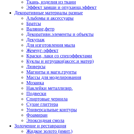
Ткань, изделия из ткани
Эффект замши и опухающ.эффект
Декоративные материалы разные
Альбомы и аксессуары
Братсы
Валяние,фетр
Декоративн.элементы и объекты
Декупаж
Для изготовления мыла
Жемчуг-эффект
Краски, лаки со спецэффектами
Куклы и игрушки(аксес.и матер)
Люверсы
Магниты и магн.грунты
Массы для моделирования
Мозаика
Наклейки металлизир.
Подвески
Спиртовые чернила
Сухие глиттера
Универсальные контуры
Фоамиран
Эпоксидная смола
Золочение и реставрация
Жидкое золото (имит.)