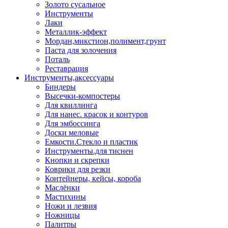
Золото сусальное
Инструменты
Лаки
Металлик-эффект
Мордан,микстион,полимент,грунт
Паста для золочения
Поталь
Реставрация
Инструменты,аксессуары
Биндеры
Высечки-компостеры
Для квиллинга
Для нанес. красок и контуров
Для эмбоссинга
Доски меловые
Емкости.Стекло и пластик
Инструменты.для тиснен
Кнопки и скрепки
Коврики для резки
Контейнеры, кейсы, короба
Маслёнки
Мастихины
Ножи и лезвия
Ножницы
Палитры