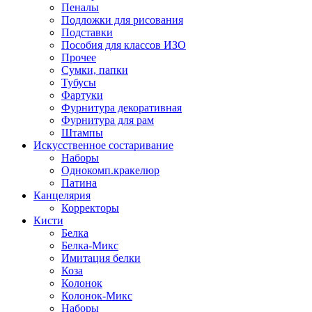
Пеналы
Подложки для рисования
Подставки
Пособия для классов ИЗО
Прочее
Сумки, папки
Тубусы
Фартуки
Фурнитура декоративная
Фурнитура для рам
Штампы
Искусственное состаривание
Наборы
Однокомп.кракелюр
Патина
Канцелярия
Корректоры
Кисти
Белка
Белка-Микс
Имитация белки
Коза
Колонок
Колонок-Микс
Наборы