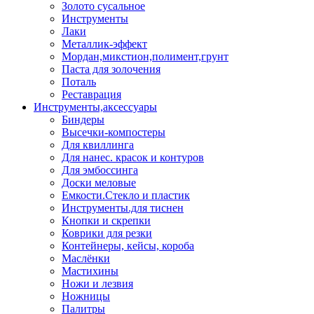
Золото сусальное
Инструменты
Лаки
Металлик-эффект
Мордан,микстион,полимент,грунт
Паста для золочения
Поталь
Реставрация
Инструменты,аксессуары
Биндеры
Высечки-компостеры
Для квиллинга
Для нанес. красок и контуров
Для эмбоссинга
Доски меловые
Емкости.Стекло и пластик
Инструменты.для тиснен
Кнопки и скрепки
Коврики для резки
Контейнеры, кейсы, короба
Маслёнки
Мастихины
Ножи и лезвия
Ножницы
Палитры