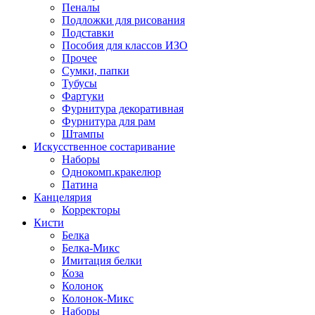
Пеналы
Подложки для рисования
Подставки
Пособия для классов ИЗО
Прочее
Сумки, папки
Тубусы
Фартуки
Фурнитура декоративная
Фурнитура для рам
Штампы
Искусственное состаривание
Наборы
Однокомп.кракелюр
Патина
Канцелярия
Корректоры
Кисти
Белка
Белка-Микс
Имитация белки
Коза
Колонок
Колонок-Микс
Наборы