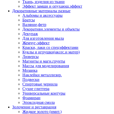
Ткань, изделия из ткани
Эффект замши и опухающ.эффект
Декоративные материалы разные
Альбомы и аксессуары
Братсы
Валяние,фетр
Декоративн.элементы и объекты
Декупаж
Для изготовления мыла
Жемчуг-эффект
Краски, лаки со спецэффектами
Куклы и игрушки(аксес.и матер)
Люверсы
Магниты и магн.грунты
Массы для моделирования
Мозаика
Наклейки металлизир.
Подвески
Спиртовые чернила
Сухие глиттера
Универсальные контуры
Фоамиран
Эпоксидная смола
Золочение и реставрация
Жидкое золото (имит.)