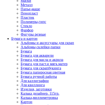
Маски
Металл
Папье-маше
Пенопласт
Пластик
Полимеры,гипс
Стекло
Фарфор
Фигуры резные
Бумага и картон
Альбомы и аксессуары для скрап
Альбомы,склейки,папки
Бумага
Бумага для акварели
Бумага для масла и акрила
Бумага для паст.и мягк.матер
Бумага для скрапбукинга
Бумага папиросная цветная
Бумага ручной работы
Для каллиграфии
Для квиллинга
Изделия, заготовки
Калька дизайнер. 115гр.
Калька,миллиметровка
Картон