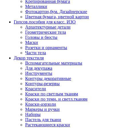
Крепированная бумага
Металлики
Фотокартон,бум. Дизайнерские
Цветная бумага, цветной картон
Гипсов.пособия для класс. ИЗО
Архитектурные детали
Геометрические тела
Головы и бюсты
Маски
Розетки и орнаменты
Части тела
Декор текстиля
Вспомагательные материалы
Для декупажа
Инструменты
Контуры декоративные
Контуры-резервы
Красители
Краски по светлым тканям
Краски по темн. и светл.тканям
Краски-аэрзоли
Маркеры и ручки
Наборы
Пастель для ткани
Растекающиеся краски